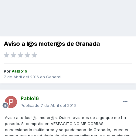
Aviso a l@s moter@s de Granada
Por
Pablo16
7 de Abril del 2016
en
General
Pablo16
Publicado
7 de Abril del 2016
Aviso a todos l@s moter@s. Quiero avisaros de algo que me ha
pasado. Si compráis en VESPACITO NO ME CORRAS
concesionario multimarca y segundamano de Granada, tened en
cuenta que no está dado de alta como taller por lo que cualquier