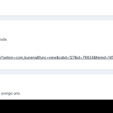
yuda.
php?option=com_kunena&func=view&catid=127&id=78824&Itemid=14
te pongo uno.