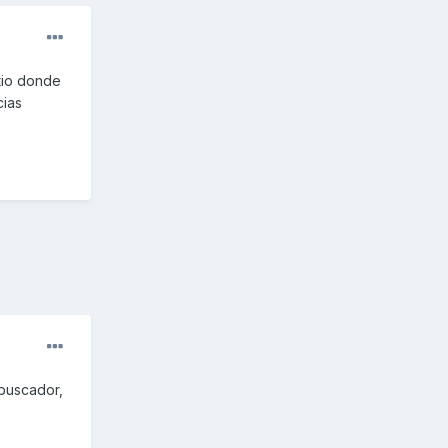
itio donde
cias
 buscador,