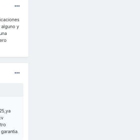
ficaciones
 alguno y
 una
ero
125,ya
cv
tro
garantia.