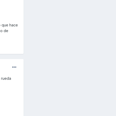
Lo que hace
co de
a rueda