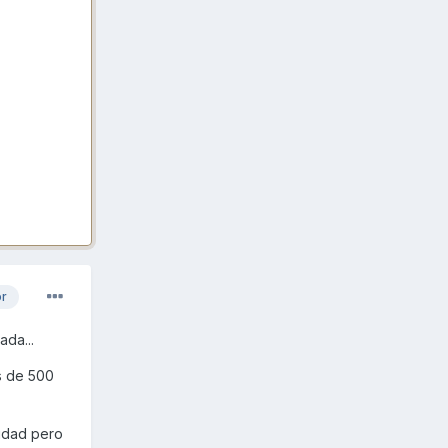
or
ada...
s de 500
iudad pero