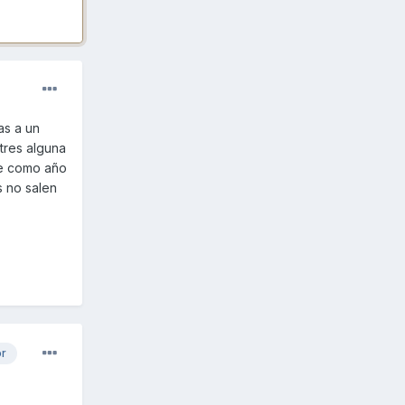
as a un
tres alguna
ce como año
 no salen
or