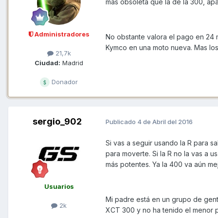
mas obsoleta que la de la 300, apa
Administradores
No obstante valora el pago en 24 m
Kymco en una moto nueva. Mas los
21,7k
Ciudad:
Madrid
Donador
sergio_902
Publicado
4 de Abril del 2016
Si vas a seguir usando la R para s
para moverte. Si la R no la vas a 
más potentes. Ya la 400 va aún mej
Usuarios
Mi padre está en un grupo de gente
2k
XCT 300 y no ha tenido el menor 