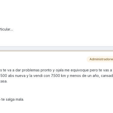
cular....
Administrador
 te va a dar problemas pronto y ojala me equivoque pero te vas a 
ng 500 abs nueva y la vendi con 7.500 km y menos de un año, cansad
casa.
te salga mala.