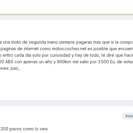
da una moto de segunda mano siempre pagaras mas que si la compr
stas paginas de internét como motos.coches.net es posible que encuen
o entro cada dia solo por curiosidad y hay de todo, te diré que ha
0 ABS con apenas un año y 900km. me salio por 3.500 Eu. de estas
ones. paz_
Aut
.200 pavos como lo veis