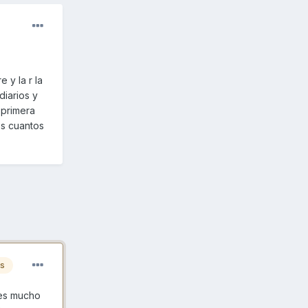
 y la r la
diarios y
 primera
os cuantos
es
 es mucho