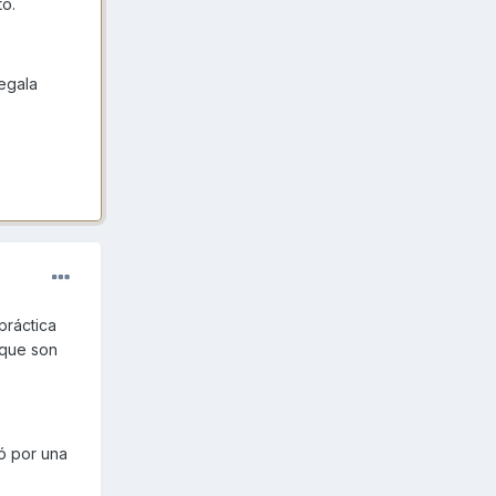
to.
regala
práctica
 que son
ió por una