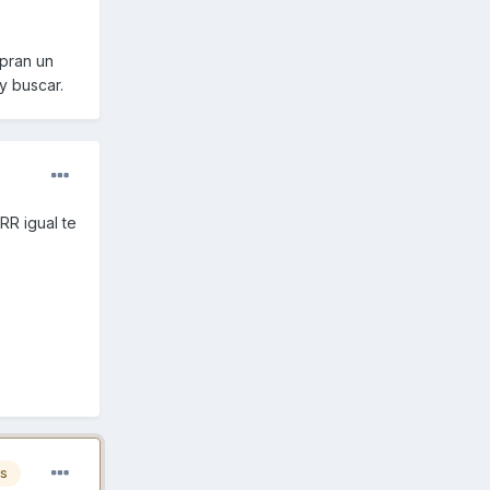
pran un
y buscar.
RR igual te
es