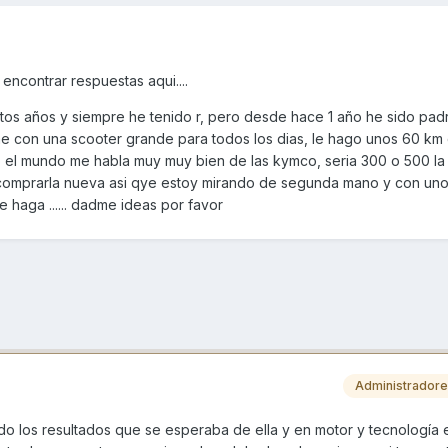
ncontrar respuestas aqui....
s años y siempre he tenido r, pero desde hace 1 año he sido padre
me con una scooter grande para todos los dias, le hago unos 60 km 
 el mundo me habla muy muy bien de las kymco, seria 300 o 500 la
 comprarla nueva asi qye estoy mirando de segunda mano y con un
haga ...... dadme ideas por favor
Administrador
ado los resultados que se esperaba de ella y en motor y tecnología