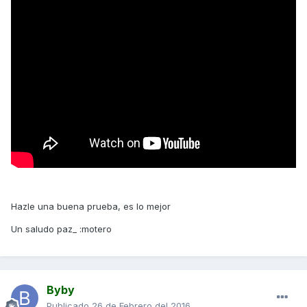
Hazle una buena prueba, es lo mejor
Un saludo paz_ :motero
Byby
Publicado
26 de Febrero del 2016