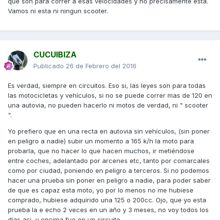
que son para correr a esas velocidades y no precisamente esta.
Vamos ni esta ni ningun scooter.
CUCUIBIZA
Publicado
26 de Febrero del 2016
Es verdad, siempre en circuitos. Eso si, las leyes son para todas
las motocicletas y vehículos, si no se puede correr mas de 120 en
una autovia, no pueden hacerlo ni motos de verdad, ni " scooter
".
Yo prefiero que en una recta en autovia sin vehículos, (sin poner
en peligro a nadie) subir un momento a 165 k/h la moto para
probarla, que no hacer lo que hacen muchos, ir metiéndose
entre coches, adelantado por arcenes etc, tanto por comarcales
como por ciudad, poniendo en peligro a terceros. Si no podemos
hacer una prueba sin poner en peligro a nadie, para poder saber
de que es capaz esta moto, yo por lo menos no me hubiese
comprado, hubiese adquirido una 125 o 200cc. Ojo, que yo esta
prueba la e echo 2 veces en un año y 3 meses, no voy todos los
días asi, y encima fue en un circuito.