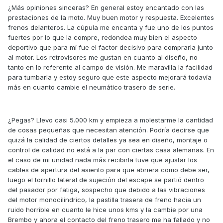
¿Más opiniones sinceras? En general estoy encantado con las
prestaciones de la moto. Muy buen motor y respuesta. Excelentes
frenos delanteros. La cúpula me encanta y fue uno de los puntos
fuertes por lo que la compre, redondea muy bien el aspecto
deportivo que para mí fue el factor decisivo para comprarla junto
al motor. Los retrovisores me gustan en cuanto al diseño, no
tanto en lo referente al campo de visión. Me maravilla la facilidad
para tumbarla y estoy seguro que este aspecto mejorará todavía
más en cuanto cambie el neumático trasero de serie.
¿Pegas? Llevo casi 5.000 km y empieza a molestarme la cantidad
de cosas pequeñas que necesitan atención. Podría decirse que
quizá la calidad de ciertos detalles ya sea en diseño, montaje o
control de calidad no está a la par con ciertas casa alemanas. En
el caso de mi unidad nada más recibirla tuve que ajustar los
cables de apertura del asiento para que abriera como debe ser,
luego el tornillo lateral de sujeción del escape se partió dentro
del pasador por fatiga, sospecho que debido a las vibraciones
del motor monocilindrico, la pastilla trasera de freno hacia un
ruido horrible en cuanto le hice unos kms y la cambie por una
Brembo y ahora el contacto del freno trasero me ha fallado y no