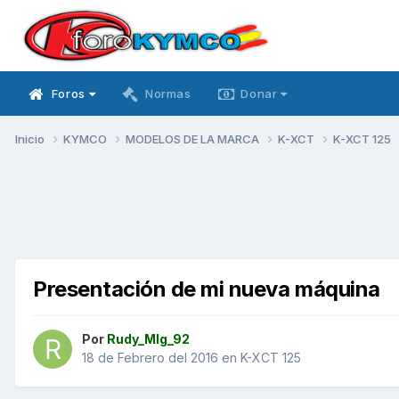
Foros
Normas
Donar
Inicio
KYMCO
MODELOS DE LA MARCA
K-XCT
K-XCT 125
Presentación de mi nueva máquina
Por
Rudy_Mlg_92
18 de Febrero del 2016
en
K-XCT 125