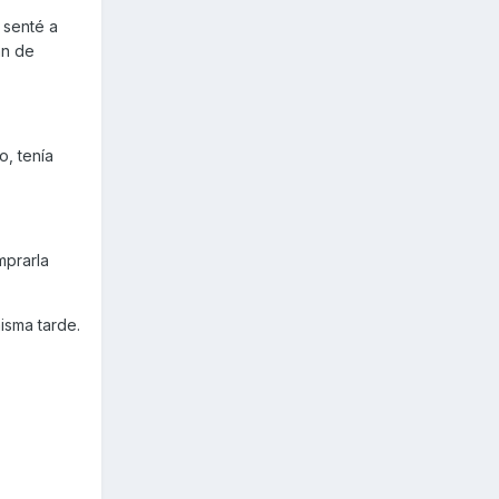
 senté a
an de
, tenía
mprarla
isma tarde.