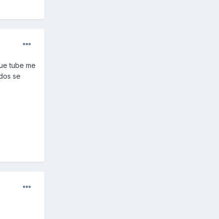
que tube me
dos se