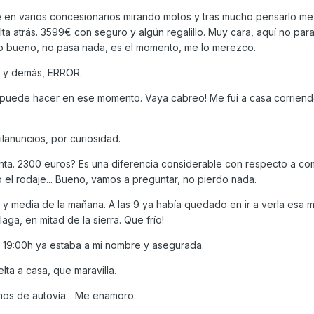
e en varios concesionarios mirando motos y tras mucho pensarlo me
ta atrás. 3599€ con seguro y algún regalillo. Muy cara, aquí no par
ero bueno, no pasa nada, es el momento, me lo merezco.
 y demás, ERROR.
 puede hacer en ese momento. Vaya cabreo! Me fui a casa corriendo
ilanuncios, por curiosidad.
inta. 2300 euros? Es una diferencia considerable con respecto a co
 el rodaje... Bueno, vamos a preguntar, no pierdo nada.
 y media de la mañana. A las 9 ya había quedado en ir a verla esa m
ga, en mitad de la sierra. Que frío!
s 19:00h ya estaba a mi nombre y asegurada.
lta a casa, que maravilla.
amos de autovía... Me enamoro.