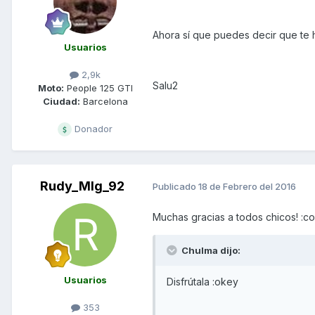
Ahora sí que puedes decir que te
Usuarios
2,9k
Salu2
Moto:
People 125 GTI
Ciudad:
Barcelona
Donador
Rudy_Mlg_92
Publicado
18 de Febrero del 2016
Muchas gracias a todos chicos! :co
Chulma dijo:
Usuarios
Disfrútala :okey
353