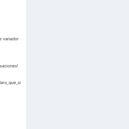
e variador
nsaciones!
laro_que_si