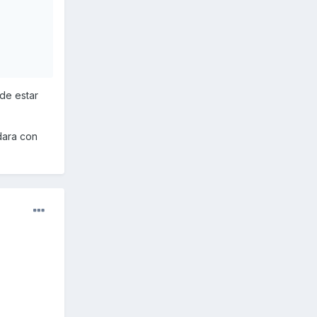
 de estar
dara con