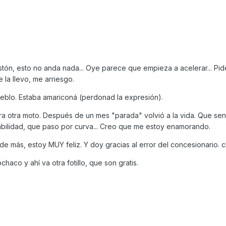
ostón, esto no anda nada... Oye parece que empieza a acelerar... Pid
 la llevo, me arriesgo.
eblo. Estaba amariconá (perdonad la expresión).
ra otra moto. Después de un mes "parada" volvió a la vida. Que se
ilidad, que paso por curva... Creo que me estoy enamorando.
de más, estoy MUY feliz. Y doy gracias al error del concesionario. c
chaco y ahí va otra fotillo, que son gratis.