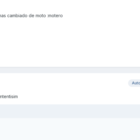
 has cambiado de moto :motero
Aut
ntentisim