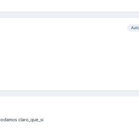
Aut
podamos claro_que_si