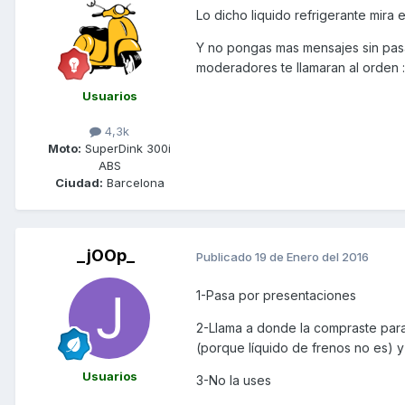
Lo dicho liquido refrigerante mira 
Y no pongas mas mensajes sin pasar
moderadores te llamaran al orden :
Usuarios
4,3k
Moto:
SuperDink 300i
ABS
Ciudad:
Barcelona
_jOOp_
Publicado
19 de Enero del 2016
1-Pasa por presentaciones
2-Llama a donde la compraste para 
(porque líquido de frenos no es) y l
Usuarios
3-No la uses