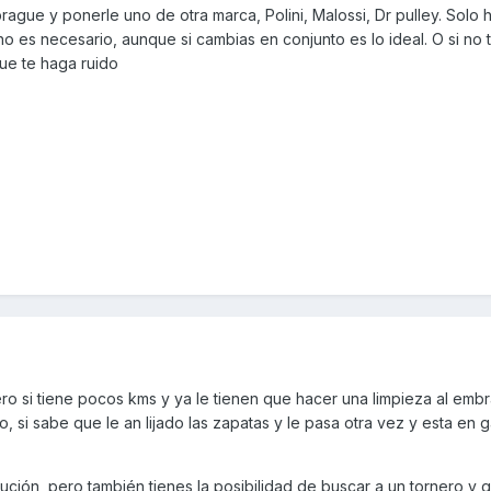
rague y ponerle uno de otra marca, Polini, Malossi, Dr pulley. Solo
 es necesario, aunque si cambias en conjunto es lo ideal. O si no t
ue te haga ruido
ero si tiene pocos kms y ya le tienen que hacer una limpieza al emb
, si sabe que le an lijado las zapatas y le pasa otra vez y esta en g
ción, pero también tienes la posibilidad de buscar a un tornero y 