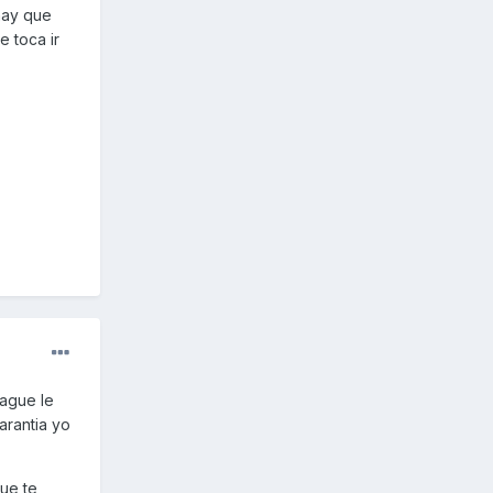
 hay que
e toca ir
rague le
arantia yo
que te