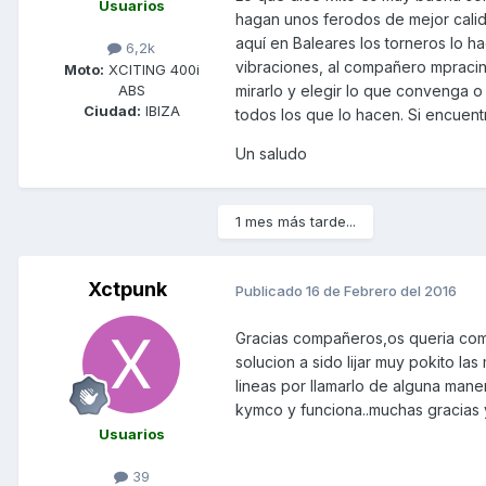
Usuarios
hagan unos ferodos de mejor calida
aquí en Baleares los torneros lo 
6,2k
vibraciones, al compañero mpracing
Moto:
XCITING 400i
ABS
mirarlo y elegir lo que convenga o
Ciudad:
IBIZA
todos los que lo hacen. Si encuent
Un saludo
1 mes más tarde...
Xctpunk
Publicado
16 de Febrero del 2016
Gracias compañeros,os queria come
solucion a sido lijar muy pokito 
lineas por llamarlo de alguna maner
kymco y funciona..muchas gracias y
Usuarios
39