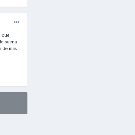
o que
ndo suena
n de mas