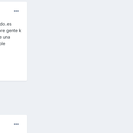
do..es
bre gente k
te una
ble