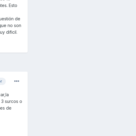
tes. Esto
uestión de
rque no son
 dificil.
or
ar,la
 3 surcos o
 es de