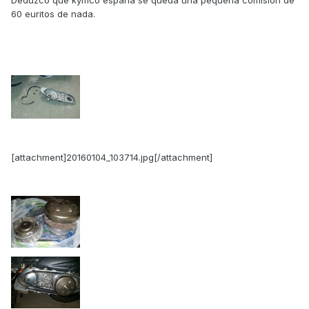
Deduzco que kymco españa se queda una pequeña comisión de
60 euritos de nada.
[attachment]20160104_103714.jpg[/attachment]