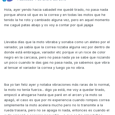
Hola, ayer yendo hacia sabadell me quedé tirado, no pasa nada
porque ahora sé que es la correa y en todas las motos que he
tenido la he roto y cambiado alguna vez, pero en aquel momento
me cagué patas abajo y os voy a contar por qué jajajja
Llevaba días que la moto vibraba y sonaba como un aleteo por el
variador, ya sabía que la correa rozaba alguna vez por dentro de
donde está embrague, variador etc porque vi un roce de color
negro en la carcasa, pero no pasa nada ya se sabe que rozando
un poco cuando le das gas no pasa nada, ya sabemos que vibra
al tensar el variador la correa y luego ya no vibra.
Iba yo tan feliz ayer y notaba vibraciones más raras de lo normal,
la moto no tenía fuerza... digo ya está, me voy a quedar tirado,
empezó a ahogarse hasta que paré en el arcen y la moto se
apagó, el caso es que por mi experiencia cuando rompes correa
simplemente la moto acelera mucho pero no lo transmite a la
rueda trasera, pero no se apaga ni nada, entonces es cuando el