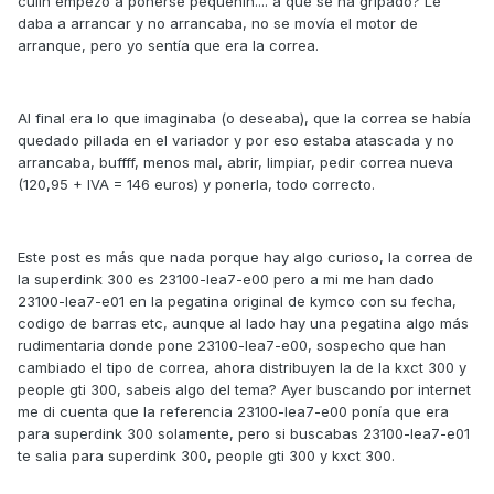
culín empezó a ponerse pequeñín.... a que se ha gripado? Le
daba a arrancar y no arrancaba, no se movía el motor de
arranque, pero yo sentía que era la correa.
Al final era lo que imaginaba (o deseaba), que la correa se había
quedado pillada en el variador y por eso estaba atascada y no
arrancaba, buffff, menos mal, abrir, limpiar, pedir correa nueva
(120,95 + IVA = 146 euros) y ponerla, todo correcto.
Este post es más que nada porque hay algo curioso, la correa de
la superdink 300 es 23100-lea7-e00 pero a mi me han dado
23100-lea7-e01 en la pegatina original de kymco con su fecha,
codigo de barras etc, aunque al lado hay una pegatina algo más
rudimentaria donde pone 23100-lea7-e00, sospecho que han
cambiado el tipo de correa, ahora distribuyen la de la kxct 300 y
people gti 300, sabeis algo del tema? Ayer buscando por internet
me di cuenta que la referencia 23100-lea7-e00 ponía que era
para superdink 300 solamente, pero si buscabas 23100-lea7-e01
te salia para superdink 300, people gti 300 y kxct 300.