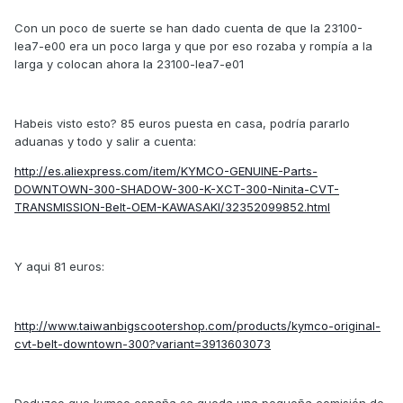
Con un poco de suerte se han dado cuenta de que la 23100-
lea7-e00 era un poco larga y que por eso rozaba y rompía a la
larga y colocan ahora la 23100-lea7-e01
Habeis visto esto? 85 euros puesta en casa, podría pararlo
aduanas y todo y salir a cuenta:
http://es.aliexpress.com/item/KYMCO-GENUINE-Parts-
DOWNTOWN-300-SHADOW-300-K-XCT-300-Ninita-CVT-
TRANSMISSION-Belt-OEM-KAWASAKI/32352099852.html
Y aqui 81 euros:
http://www.taiwanbigscootershop.com/products/kymco-original-
cvt-belt-downtown-300?variant=3913603073