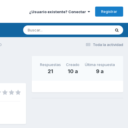
Registrar
¿Usuario existente? Conectar
O
Toda la actividad
Respuestas
Creado
Última respuesta
21
10 a
9 a