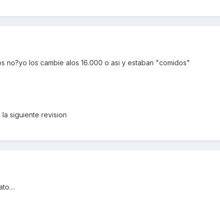
os no?yo los cambie alos 16.000 o asi y estaban "comidos"
la siguiente revision
to....