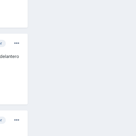
or
 delantero
or