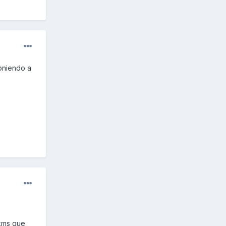
oniendo a
 kms que