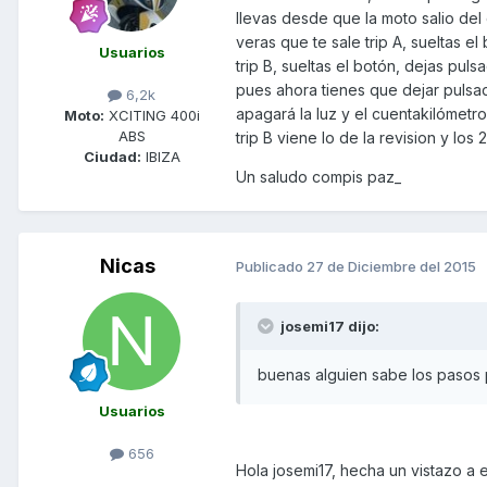
llevas desde que la moto salio de
veras que te sale trip A, sueltas 
Usuarios
trip B, sueltas el botón, dejas pul
pues ahora tienes que dejar pulsad
6,2k
apagará la luz y el cuentakilómetr
Moto:
XCITING 400i
ABS
trip B viene lo de la revision y lo
Ciudad:
IBIZA
Un saludo compis paz_
Nicas
Publicado
27 de Diciembre del 2015
josemi17 dijo:
buenas alguien sabe los pasos 
Usuarios
656
Hola josemi17, hecha un vistazo a e