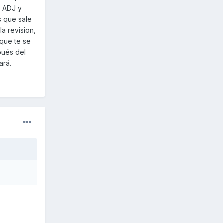
e ADJ y
s que sale
la revision,
 que te se
pués del
ará.