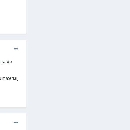
era de
 material,