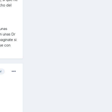
cho del
 unas
on unas Dr
aginate si
ue con
or