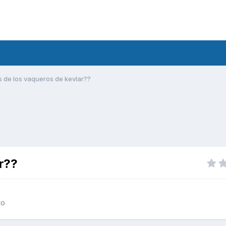
s de los vaqueros de kevlar??
ar??
to