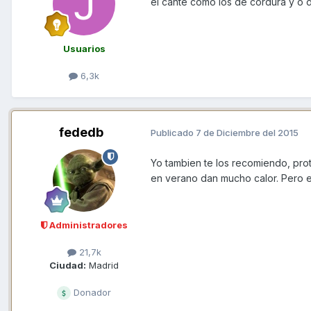
el cante como los de cordura y o de
Usuarios
6,3k
fededb
Publicado
7 de Diciembre del 2015
Yo tambien te los recomiendo, pro
en verano dan mucho calor. Pero e
Administradores
21,7k
Ciudad:
Madrid
Donador