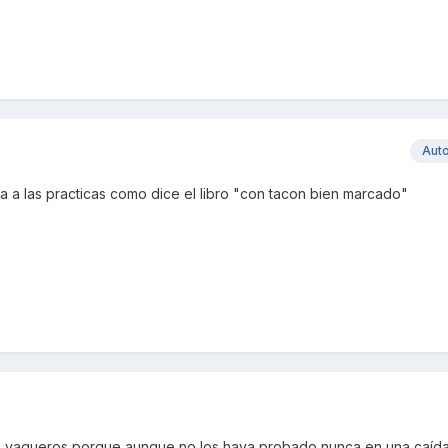
Aut
cara a las practicas como dice el libro "con tacon bien marcado"
 vaqueros porque aunque no los haya probado nunca en una caída,