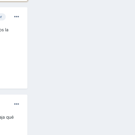
or
os la
aja qué