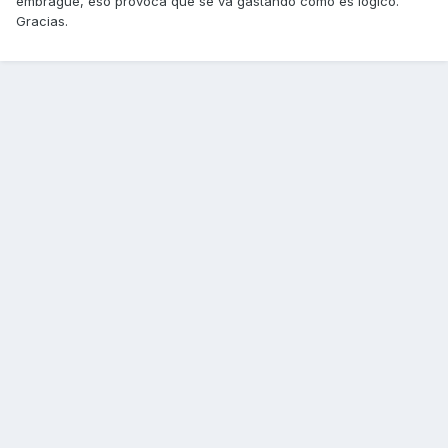
embrague, eso provoca que se va gastando como es lógico.
Gracias.