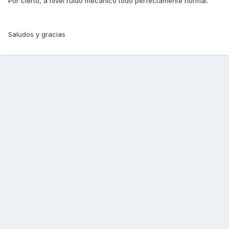
Por cierto, a nivel ruido mecánico todo perfectamente normal.
Saludos y gracias