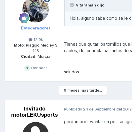
vitaraman dijo:
Hola, alguno sabe como se le cam
Moderadores
12,9k
Tienes que quitar los tornillos que 
Moto:
Piaggio Medley S
cables, desconectaloas antes de sa
125
Ciudad:
Murcia
Donador
saludos
9 meses más tarde...
Invitado
Publicado
24 de Septiembre del 2012
motorLEKUsports
perdon por levantar un post antigu