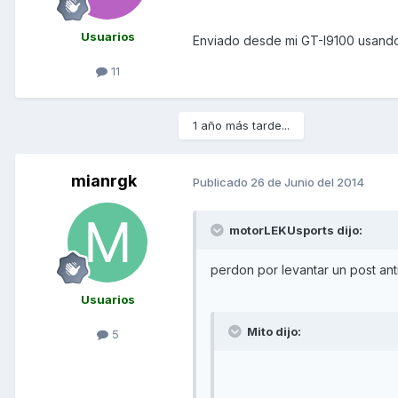
Usuarios
Enviado desde mi GT-I9100 usando
11
1 año más tarde...
mianrgk
Publicado
26 de Junio del 2014
motorLEKUsports dijo:
perdon por levantar un post ant
Usuarios
Mito dijo:
5