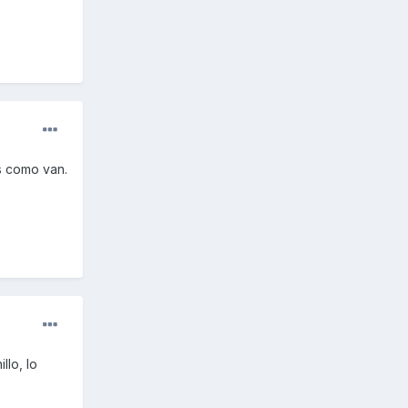
s como van.
llo, lo