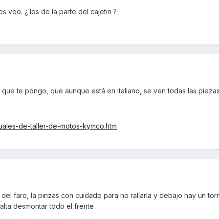
s veo. ¿ los de la parte del cajetin ?
 que te pongo, que aunque está en italiano, se ven todas las pieza
uales-de-taller-de-motos-kymco.htm
 del faro, la pinzas con cuidado para no rallarla y debajo hay un torni
 falta desmontar todo el frente