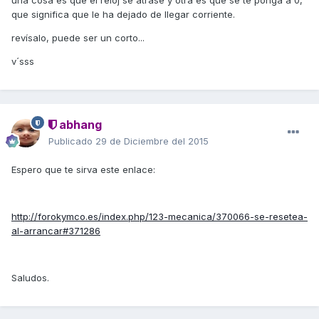
una cosa es que el reloj se atrase y otra es que se te ponga a 0,
que significa que le ha dejado de llegar corriente.
revísalo, puede ser un corto...
v´sss
abhang
Publicado
29 de Diciembre del 2015
Espero que te sirva este enlace:
http://forokymco.es/index.php/123-mecanica/370066-se-resetea-
al-arrancar#371286
Saludos.