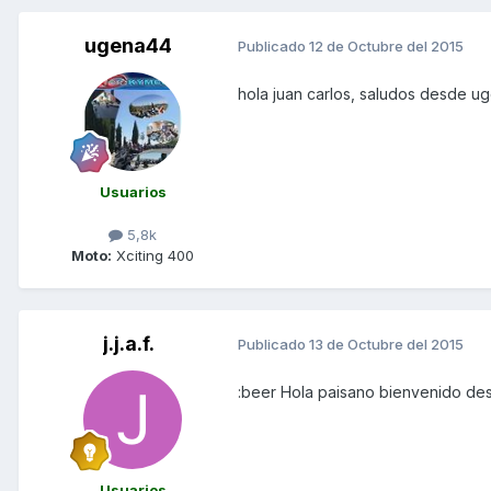
ugena44
Publicado
12 de Octubre del 2015
hola juan carlos, saludos desde ug
Usuarios
5,8k
Moto:
Xciting 400
j.j.a.f.
Publicado
13 de Octubre del 2015
:beer Hola paisano bienvenido d
Usuarios