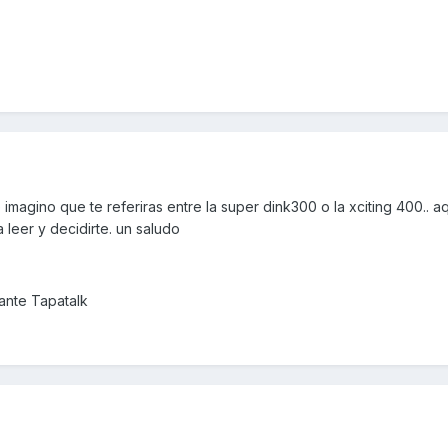
magino que te referiras entre la super dink300 o la xciting 400.. aq
leer y decidirte. un saludo
nte Tapatalk