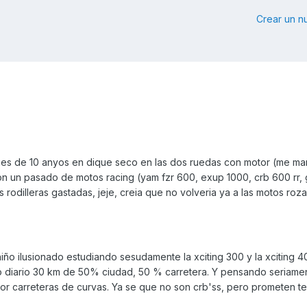
Crear un 
ues de 10 anyos en dique seco en las dos ruedas con motor (me m
con un pasado de motos racing (yam fzr 600, exup 1000, crb 600 rr, 
ntes rodilleras gastadas, jeje, creia que no volveria ya a las motos ro
ño ilusionado estudiando sesudamente la xciting 300 y la xciting 4
 diario 30 km de 50% ciudad, 50 % carretera. Y pensando seriamen
por carreteras de curvas. Ya se que no son crb'ss, pero prometen t