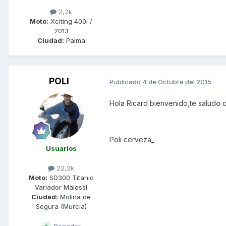
2,2k
Moto:
Xciting 400i /
2013
Ciudad:
Palma
POLI
Publicado
4 de Octubre del 2015
Hola Ricard bienvenido,te saludo 
Poli cerveza_
Usuarios
22,2k
Moto:
SD300 Titanio
Variador Malossi
Ciudad:
Molina de
Segura (Murcia)