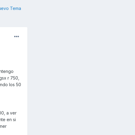
nuevo Tema
antengo
gsx r 750,
zando los 50
00, a ver
te en si
ener