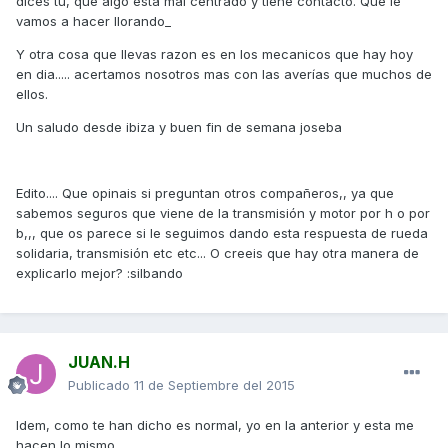
dices tu, que algo esta mal centrado y tiene contacto. Que le
vamos a hacer llorando_
Y otra cosa que llevas razon es en los mecanicos que hay hoy
en dia..... acertamos nosotros mas con las averías que muchos de
ellos.
Un saludo desde ibiza y buen fin de semana joseba
Edito.... Que opinais si preguntan otros compañeros,, ya que
sabemos seguros que viene de la transmisión y motor por h o por
b,,, que os parece si le seguimos dando esta respuesta de rueda
solidaria, transmisión etc etc... O creeis que hay otra manera de
explicarlo mejor? :silbando
JUAN.H
Publicado
11 de Septiembre del 2015
Idem, como te han dicho es normal, yo en la anterior y esta me
hacen lo mismo...