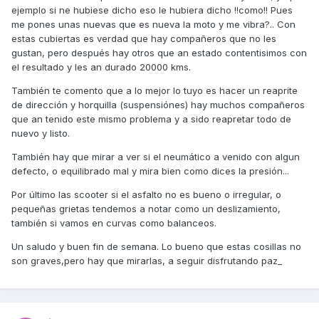
ejemplo si ne hubiese dicho eso le hubiera dicho !!como!! Pues
me pones unas nuevas que es nueva la moto y me vibra?.. Con
estas cubiertas es verdad que hay compañeros que no les
gustan, pero después hay otros que an estado contentisimos con
el resultado y les an durado 20000 kms.
También te comento que a lo mejor lo tuyo es hacer un reaprite
de dirección y horquilla (suspensiónes) hay muchos compañeros
que an tenido este mismo problema y a sido reapretar todo de
nuevo y listo.
También hay que mirar a ver si el neumático a venido con algun
defecto, o equilibrado mal y mira bien como dices la presión...
Por último las scooter si el asfalto no es bueno o irregular, o
pequeñas grietas tendemos a notar como un deslizamiento,
también si vamos en curvas como balanceos.
Un saludo y buen fin de semana. Lo bueno que estas cosillas no
son graves,pero hay que mirarlas, a seguir disfrutando paz_