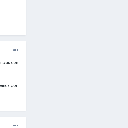
encias con
nemos por