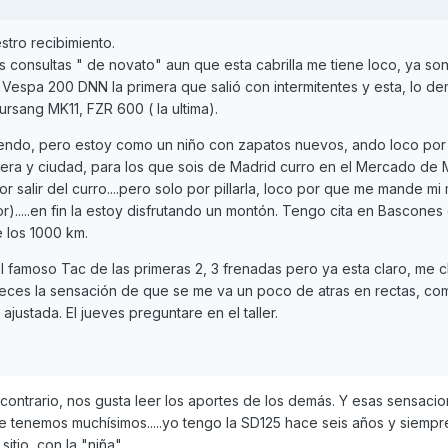
tro recibimiento.
s consultas " de novato" aun que esta cabrilla me tiene loco, ya son
 Vespa 200 DNN la primera que salió con intermitentes y esta, lo d
ursang MK11, FZR 600 ( la ultima).
intiendo, pero estoy como un niño con zapatos nuevos, ando loco por i
era y ciudad, para los que sois de Madrid curro en el Mercado de M
 salir del curro....pero solo por pillarla, loco por que me mande mi 
r).....en fin la estoy disfrutando un montón. Tengo cita en Bascones 
 los 1000 km.
famoso Tac de las primeras 2, 3 frenadas pero ya esta claro, me chi
eces la sensación de que se me va un poco de atras en rectas, com
ajustada. El jueves preguntare en el taller.
ontrario, nos gusta leer los aportes de los demás. Y esas sensacione
e tenemos muchísimos.....yo tengo la SD125 hace seis años y siemp
itio, con la "niña".