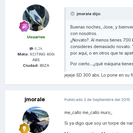
jmorale dijo:
Buenas noches, Jose, y bienveni
con nosotros.
Usuarios
¿Novato?. Al menos tienes 700 
consideres demasiado novato. Y
6,2k
por aquí, o en otros que te apet
Moto:
XCITING 400i
ABS
Por cierto....¿qué máquina tiene
Ciudad:
IBIZA
jejeje SD 300 abs. Lo pone en su fi
jmorale
Publicado
2 de Septiembre del 2015
me_callo me_callo muro_
Si ya digo que soy un torpe de nar