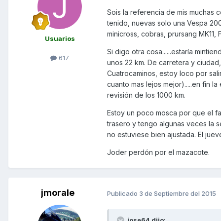
Sois la referencia de mis muchas c
tenido, nuevas solo una Vespa 200 
minicross, cobras, prursang MK11, F
Usuarios
Si digo otra cosa......estaría mint
617
unos 22 km. De carretera y ciudad,
Cuatrocaminos, estoy loco por salir
cuanto mas lejos mejor).....en fin
revisión de los 1000 km.
Estoy un poco mosca por que el fam
trasero y tengo algunas veces la s
no estuviese bien ajustada. El jueve
Joder perdón por el mazacote.
jmorale
Publicado
3 de Septiembre del 2015
jose64 dijo: