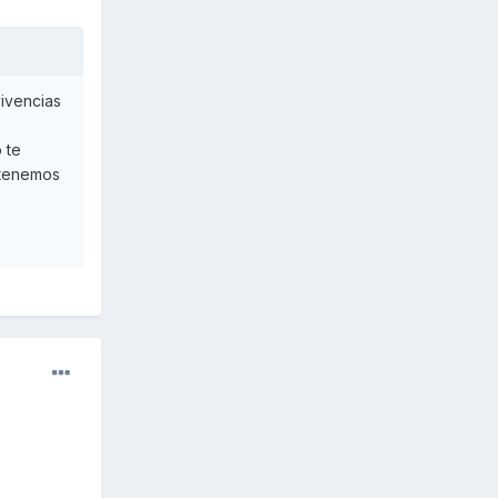
vivencias
 te
 tenemos