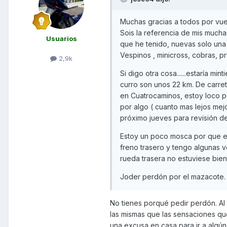
Muchas gracias a todos por vues
Sois la referencia de mis mucha
Usuarios
que he tenido, nuevas solo una
Vespinos , minicross, cobras, pr
2,9k
Si digo otra cosa......estaría m
curro son unos 22 km. De carret
en Cuatrocaminos, estoy loco por
por algo ( cuanto mas lejos mejo
próximo jueves para revisión de
Estoy un poco mosca por que el 
freno trasero y tengo algunas v
rueda trasera no estuviese bien 
Joder perdón por el mazacote.
No tienes porqué pedir perdón. Al c
las mismas que las sensaciones qu
una excusa en casa para ir a algún s