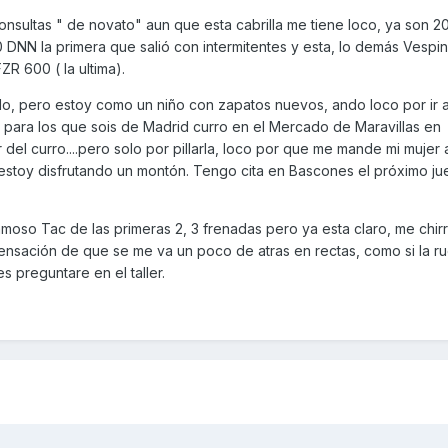
onsultas " de novato" aun que esta cabrilla me tiene loco, ya son 2
DNN la primera que salió con intermitentes y esta, lo demás Vespin
ZR 600 ( la ultima).
iendo, pero estoy como un niño con zapatos nuevos, ando loco por ir 
 para los que sois de Madrid curro en el Mercado de Maravillas en
 del curro....pero solo por pillarla, loco por que me mande mi mujer 
 la estoy disfrutando un montón. Tengo cita en Bascones el próximo j
oso Tac de las primeras 2, 3 frenadas pero ya esta claro, me chirrí
ensación de que se me va un poco de atras en rectas, como si la r
s preguntare en el taller.