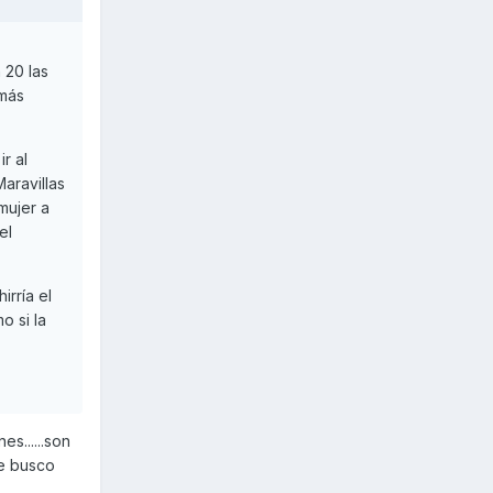
 20 las
emás
r al
aravillas
mujer a
el
rría el
o si la
s......son
re busco