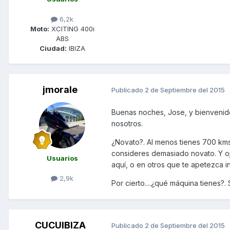
6,2k
Moto:
XCITING 400i
ABS
Ciudad:
IBIZA
jmorale
Publicado
2 de Septiembre del 2015
Buenas noches, Jose, y bienvenido 
nosotros.
¿Novato?. Al menos tienes 700 kms
consideres demasiado novato. Y oj
Usuarios
aquí, o en otros que te apetezca ini
2,9k
Por cierto....¿qué máquina tienes?.
CUCUIBIZA
Publicado
2 de Septiembre del 2015