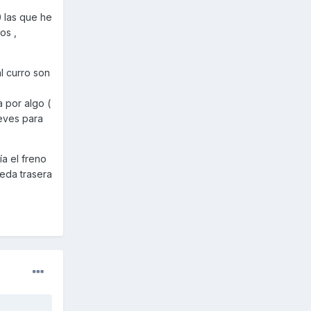
0 las que he
os ,
al curro son
a por algo (
ueves para
a el freno
ueda trasera