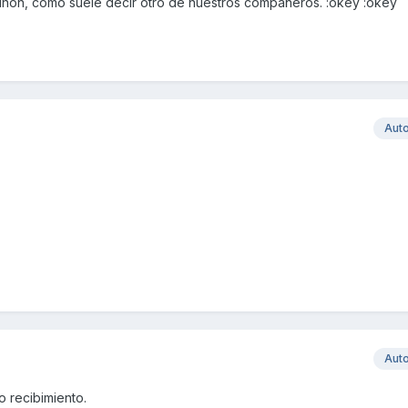
nón, como suele decir otro de nuestros compañeros. :okey :okey
Aut
Aut
 recibimiento.