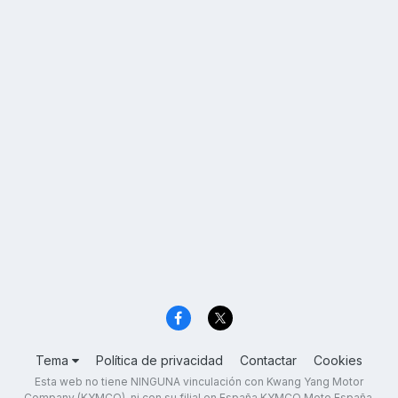
Tema
Política de privacidad
Contactar
Cookies
Esta web no tiene NINGUNA vinculación con Kwang Yang Motor
Company (KYMCO), ni con su filial en España KYMCO Moto España,