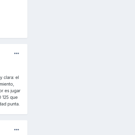
 clara: el
miento,
or es jugar
D 125 que
dad punta.