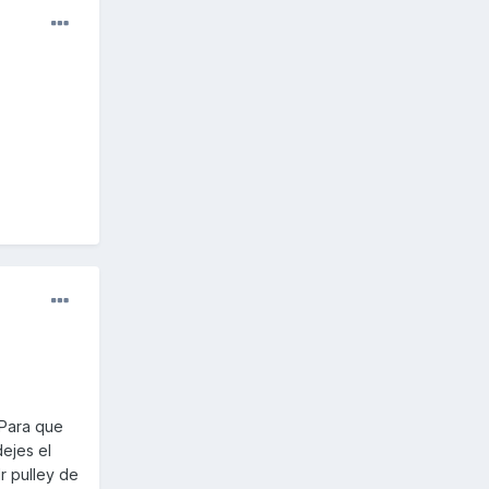
 Para que
dejes el
r pulley de