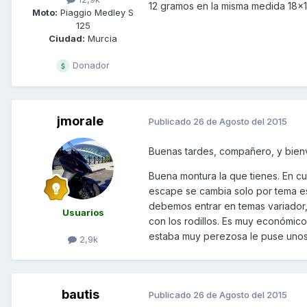
12 gramos en la misma medida 18x1
Moto:
Piaggio Medley S
125
Ciudad:
Murcia
Donador
jmorale
Publicado
26 de Agosto del 2015
Buenas tardes, compañero, y bienven
Buena montura la que tienes. En cu
escape se cambia solo por tema es
debemos entrar en temas variador, 
Usuarios
con los rodillos. Es muy económic
estaba muy perezosa le puse unos r
2,9k
bautis
Publicado
26 de Agosto del 2015