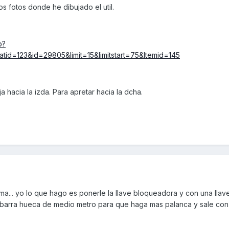
os fotos donde he dibujado el util.
p?
id=123&id=29805&limit=15&limitstart=75&Itemid=145
 hacia la izda. Para apretar hacia la dcha.
ma... yo lo que hago es ponerle la llave bloqueadora y con una llav
 barra hueca de medio metro para que haga mas palanca y sale con 