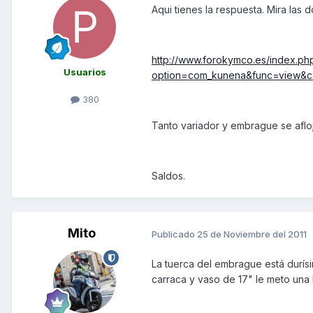
Aqui tienes la respuesta. Mira las d
http://www.forokymco.es/index.ph
Usuarios
option=com_kunena&func=view&cat
380
Tanto variador y embrague se afloja
Saldos.
Mito
Publicado
25 de Noviembre del 2011
La tuerca del embrague está durísi
carraca y vaso de 17" le meto una