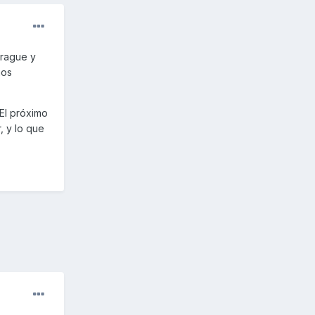
brague y
mos
El próximo
, y lo que