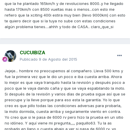
que la he plantado 165km/h y de revoluciones 8000..y he llegado
hasta 170km/h con 8500 vueltas mas o menos...con esto me
refiero que la xciting 400i estira muy bien (llevo 9000km) con esto
te quiero decir que si la tuya no sube con estas condiciones
algún problema tienes....ahhh y todo de CASA.. claro_que_si
CUCUIBIZA
Publicado
9 de Agosto del 2015
Jejeje... hombre no preocupemos al compañero. Lleva 500 kms y
fue la primera vez que le dio un poco e iba cuesta arriba. Ahora
lo mejor es que vaya tranquilo hasta la revisión y después poco a
poco que le vaya dando caña y que se vaya espabilando la moto.
Si después de la revisión y varios días de prueba sigue así que se
preocupe y la lleve porque para eso esta la garantía. Yo lo que
creo es que pillo todas las condiciones adversas para probarla,
la moto dormida, cuesta arriba y seguramente viento en contra.
Yo creo que si le pasa de 6000 rv pero hizo la prueba en un sitio
no idóneo. Y aquí viene mi pregunta,,,, paquillo63. Tu la as
probado en llano o cuesta abajo a ver si pasa de 6000 rv, yo