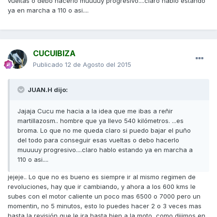
vueltas o debo hacerlo muuuuy progresivo....claro hablo estando
ya en marcha a 110 o asi....
CUCUIBIZA
Publicado
12 de Agosto del 2015
JUAN.H dijo:
Jajaja Cucu me hacia a la idea que me ibas a reñir
martillazosm.. hombre que ya llevo 540 kilómetros. ...es
broma. Lo que no me queda claro si puedo bajar el puño
del todo para conseguir esas vueltas o debo hacerlo
muuuuy progresivo....claro hablo estando ya en marcha a
110 o asi....
jejeje.. Lo que no es bueno es siempre ir al mismo regimen de
revoluciones, hay que ir cambiando, y ahora a los 600 kms le
subes con el motor caliente un poco mas 6500 o 7000 pero un
momentin, no 5 minutos, esto lo puedes hacer 2 o 3 veces mas
hasta la revisión que le ira hasta bien a la moto, como dijimos en