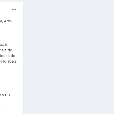
o, a ver
s. El
iaje de
teoria de
y lo abala
o de la
.