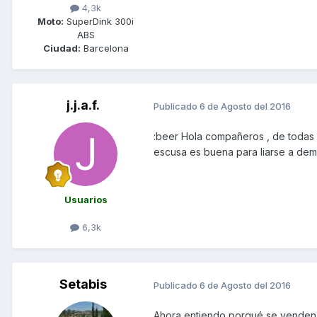
4,3k
Moto:
SuperDink 300i
ABS
Ciudad:
Barcelona
j.j.a.f.
Publicado
6 de Agosto del 2016
:beer Hola compañeros , de todas 
escusa es buena para liarse a dem
Usuarios
6,3k
Setabis
Publicado
6 de Agosto del 2016
Ahora entiendo porqué se venden t