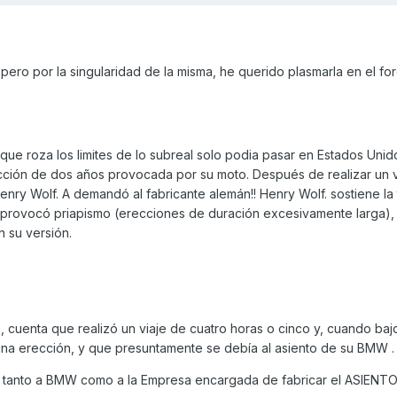
, pero por la singularidad de la misma, he querido plasmarla en el for
ia que roza los limites de lo subreal solo podia pasar en Estados Unido
ección de dos años provocada por su moto. Después de realizar un v
ry Wolf. A demandó al fabricante alemán!! Henry Wolf. sostiene la 
e provocó priapismo (erecciones de duración excesivamente larga), 
 su versión.
), cuenta que realizó un viaje de cuatro horas o cinco y, cuando baj
na erección, y que presuntamente se debía al asiento de su BMW .
tanto a BMW como a la Empresa encargada de fabricar el ASIENTO