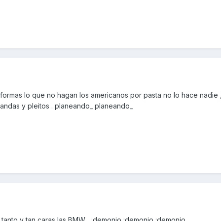
formas lo que no hagan los americanos por pasta no lo hace nadie ,
andas y pleitos . planeando_ planeando_
anto y tan caras las BMW... :demonio :demonio :demonio