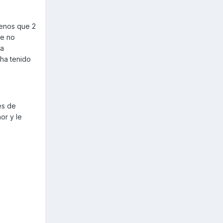
menos que 2
ue no
la
 ha tenido
es de
or y le