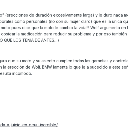
smo” (erecciones de duración excesivamente larga) y le duro nada 
aborales como personales (no con su mujer claro) que es la única q
 moto pues dice que la moto le cambio la vida!!! Wolf argumenta en 
, costear la medicación para reducir su problema y por eso también
RO QUE LOS TENIA DE ANTES…)
ura que su moto y su asiento cumplen todas las garantías y control
on la erección de Wolf. BMW lamenta lo que le a sucedido a este señ
 resulta incómodo.
da-a-juicio-en-eeuu-increible/