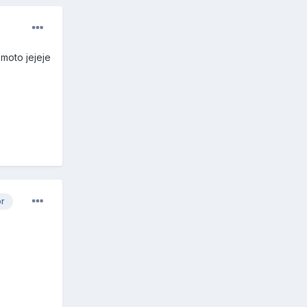
 moto jejeje
or