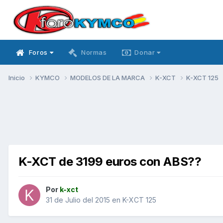
Foros
Normas
Donar
Inicio
KYMCO
MODELOS DE LA MARCA
K-XCT
K-XCT 125
K-XCT de 3199 euros con ABS??
Por
k-xct
31 de Julio del 2015
en
K-XCT 125