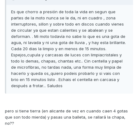
Es que chorro a presión de toda la vida en segun que
partes de la moto nunca se le da, ni en cuadro , zona
interruptores, sillon y sobre todo en discos cuando vienes
de circular ya que estan calientes y se abalean y se
deforman. . Mi moto todavía no sabe lo que es una gota de
agua, ni lavada y ni una gota de lluvia , y hay esta brillante.
Cada 20 dias la limpio y en menos de 15 minutos.
Espejos,cupula y carcasas de luces con limpiacristales y
todo lo demas, chapas, chantas etc.. Cin centella y papel
de microfibras, no tardas nada, una forma muy limpia de
hacerlo y queda os_quiero podeis probarlo y si vais con
brio en 15 minutos listo . Echais el centella en carcasa y
después a frotar... Saludos
pero si tiene tierra (en alicante de vez en cuando caen 4 gotas
que son todo mierda) y pasas una balleta, se rallará la chapa,
no??