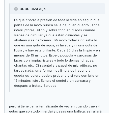
CUCUIBIZA dijo:
Es que chorro a presión de toda la vida en segun que
partes de la moto nunca se le da, ni en cuadro , zona
interruptores, sillon y sobre todo en discos cuando
vienes de circular ya que estan calientes y se
abalean y se deforman. . Mi moto todavía no sabe lo
que es una gota de agua, ni lavada y ni una gota de
lluvia , y hay esta brillante. Cada 20 dias la limpio y en
menos de 15 minutos. Espejos,cupula y carcasas de
luces con limpiacristales y todo lo demas, chapas,
chantas etc.. Cin centella y papel de microfibras, no
tardas nada, una forma muy limpia de hacerlo y
queda os_quiero podeis probarlo y si vais con brio en
15 minutos listo . Echais el centella en carcasa y
después a frotar... Saludos
pero si tiene tierra (en alicante de vez en cuando caen 4
gotas que son todo mierda) y pasas una balleta, se rallará