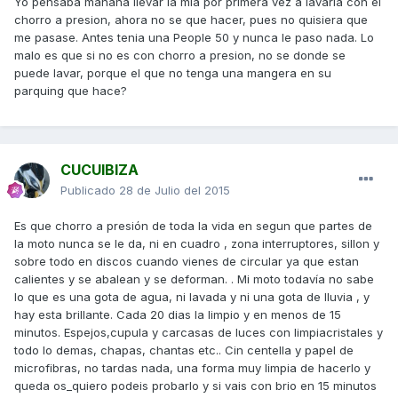
Yo pensaba mañana llevar la mia por primera vez a lavarla con el
chorro a presion, ahora no se que hacer, pues no quisiera que
me pasase. Antes tenia una People 50 y nunca le paso nada. Lo
malo es que si no es con chorro a presion, no se donde se
puede lavar, porque el que no tenga una mangera en su
parquing que hace?
CUCUIBIZA
Publicado
28 de Julio del 2015
Es que chorro a presión de toda la vida en segun que partes de
la moto nunca se le da, ni en cuadro , zona interruptores, sillon y
sobre todo en discos cuando vienes de circular ya que estan
calientes y se abalean y se deforman. . Mi moto todavía no sabe
lo que es una gota de agua, ni lavada y ni una gota de lluvia , y
hay esta brillante. Cada 20 dias la limpio y en menos de 15
minutos. Espejos,cupula y carcasas de luces con limpiacristales y
todo lo demas, chapas, chantas etc.. Cin centella y papel de
microfibras, no tardas nada, una forma muy limpia de hacerlo y
queda os_quiero podeis probarlo y si vais con brio en 15 minutos