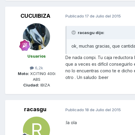
CUCUIBIZA
Publicado
17 de Julio del 2015
racasgu dijo:
ok, muchas gracias, que cantid
Usuarios
De nada compi. Tu caja reductora ll
que a veces es difícil conseguirlo
6,2k
no lo encuentras como te e dicho 
Moto:
XCITING 400i
otro . Un saludo :beer
ABS
Ciudad:
IBIZA
racasgu
Publicado
18 de Julio del 2015
:la ola