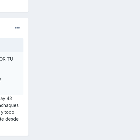
POR TU
R
hay 43
 achaques
 y todo
rte desde