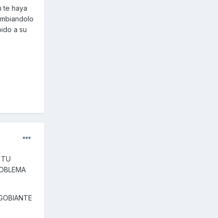
m te haya
cambiandolo
bido a su
 TU
ROBLEMA
AGOBIANTE