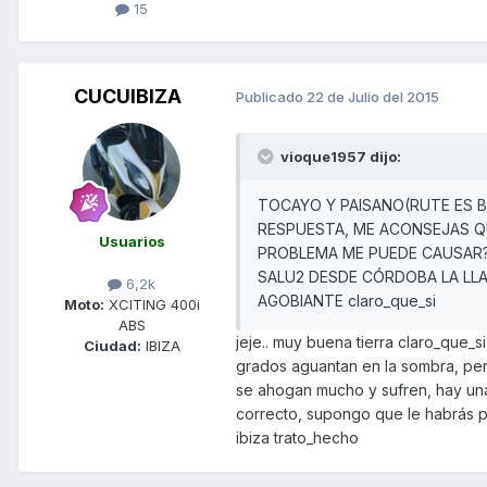
15
CUCUIBIZA
Publicado
22 de Julio del 2015
vioque1957 dijo:
TOCAYO Y PAISANO(RUTE ES B
RESPUESTA, ME ACONSEJAS QU
Usuarios
PROBLEMA ME PUEDE CAUSAR??
SALU2 DESDE CÓRDOBA LA LLA
6,2k
AGOBIANTE claro_que_si
Moto:
XCITING 400i
ABS
jeje.. muy buena tierra claro_que_s
Ciudad:
IBIZA
grados aguantan en la sombra, p
se ahogan mucho y sufren, hay una
correcto, supongo que le habrás p
ibiza trato_hecho