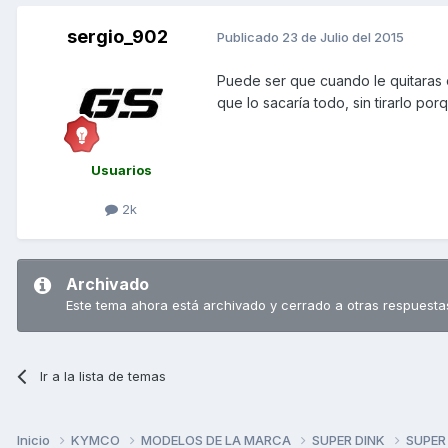
sergio_902
Publicado
23 de Julio del 2015
Puede ser que cuando le quitaras e
que lo sacaría todo, sin tirarlo po
Usuarios
2k
Archivado
Este tema ahora está archivado y cerrado a otras respuesta
Ir a la lista de temas
Inicio
KYMCO
MODELOS DE LA MARCA
SUPER DINK
SUPER