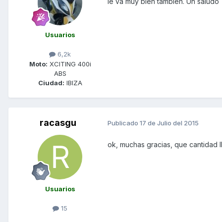
le va muy bien también. Un saludo
Usuarios
6,2k
Moto:
XCITING 400i
ABS
Ciudad:
IBIZA
racasgu
Publicado
17 de Julio del 2015
ok, muchas gracias, que cantidad 
Usuarios
15