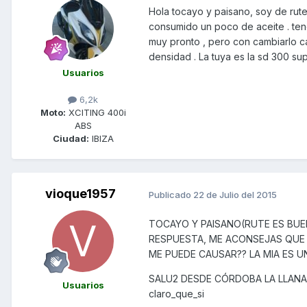
Hola tocayo y paisano, soy de rut
consumido un poco de aceite . ten
muy pronto , pero con cambiarlo c
densidad . La tuya es la sd 300 su
Usuarios
6,2k
Moto:
XCITING 400i
ABS
Ciudad:
IBIZA
vioque1957
Publicado
22 de Julio del 2015
TOCAYO Y PAISANO(RUTE ES BUE
RESPUESTA, ME ACONSEJAS QUE 
ME PUEDE CAUSAR?? LA MIA ES U
SALU2 DESDE CÓRDOBA LA LLANA,
Usuarios
claro_que_si