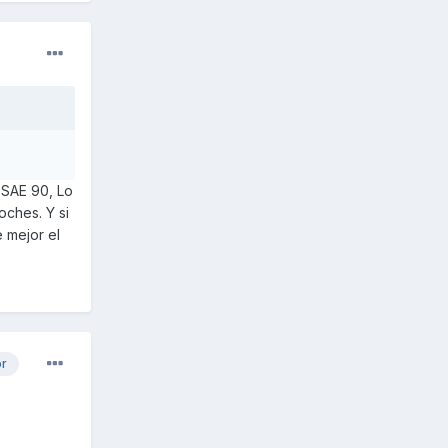
l SAE 90, Lo
oches. Y si
 mejor el
or