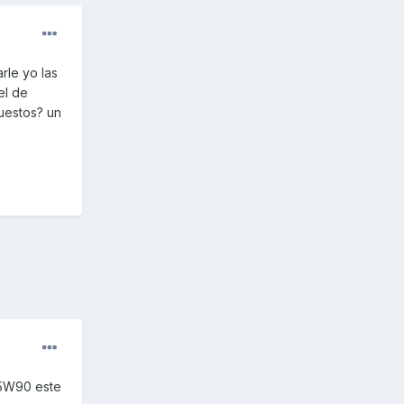
rle yo las
el de
puestos? un
75W90 este