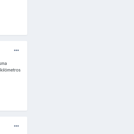
isma
 kilómetros