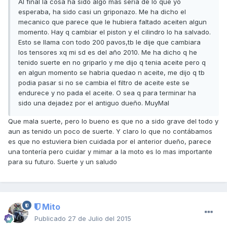
Al final la cosa ha sido algo mas seria de lo que yo
esperaba, ha sido casi un griponazo. Me ha dicho el
mecanico que parece que le hubiera faltado aceiten algun
momento. Hay q cambiar el piston y el cilindro lo ha salvado.
Esto se llama con todo 200 pavos,tb le dije que cambiara
los tensores xq mi sd es del año 2010. Me ha dicho q he
tenido suerte en no griparlo y me dijo q tenia aceite pero q
en algun momento se habria quedao n aceite, me dijo q tb
podia pasar si no se cambia el filtro de aceite este se
endurece y no pada el aceite. O sea q para terminar ha
sido una dejadez por el antiguo dueño. MuyMal
Que mala suerte, pero lo bueno es que no a sido grave del todo y
aun as tenido un poco de suerte. Y claro lo que no contábamos
es que no estuviera bien cuidada por el anterior dueño, parece
una tontería pero cuidar y mimar a la moto es lo mas importante
para su futuro. Suerte y un saludo
Mito
Publicado
27 de Julio del 2015