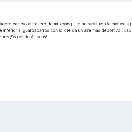
igero cambio al trasero de mi xciting... Le he sustituido la matricula
te inferior al guardabarros con lo k le da un aire más deportivo... Es
o Forer@s desde Asturias!