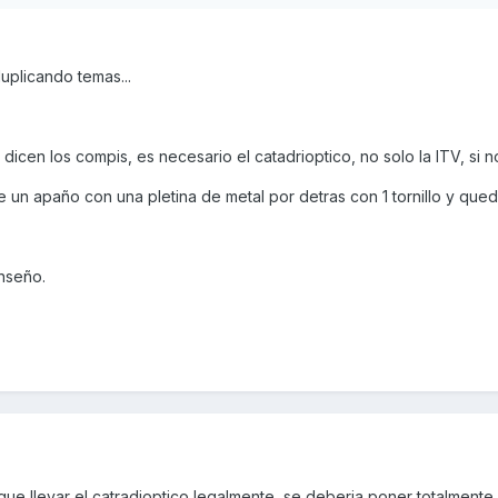
plicando temas...
icen los compis, es necesario el catadrioptico, no solo la ITV, si no 
 un apaño con una pletina de metal por detras con 1 tornillo y qued
nseño.
ue llevar el catradioptico legalmente, se deberia poner totalmente