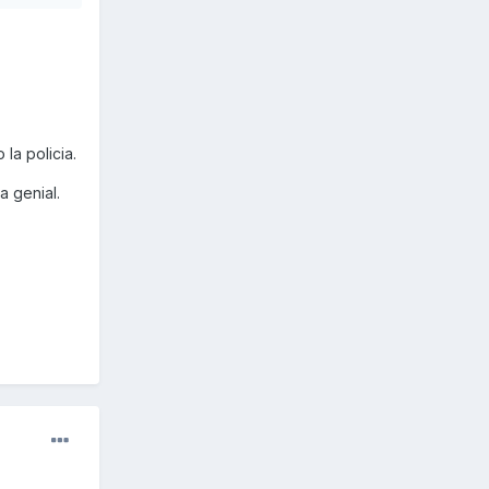
la policia.
a genial.