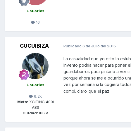
Usuarios
16
CUCUIBIZA
Publicado
6 de Julio del 2015
La casualidad que yo esto lo estu
invento podría hacer para poner el
guardabarros para pintarlo a ver s
porque ahora se me a ocurrido una 
vez por semana si la cogiera todos
Usuarios
compi. claro_que_si paz_
6,2k
Moto:
XCITING 400i
ABS
Ciudad:
IBIZA