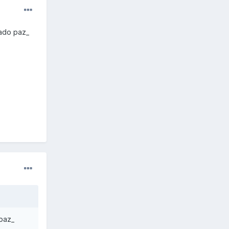
tado paz_
 paz_