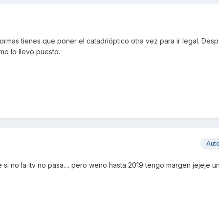
rmas tienes que poner el catadrióptico otra vez para ir legal. Des
mo lo llevo puesto.
Aut
 si no la itv no pasa.... pero weno hasta 2019 tengo margen jejeje u