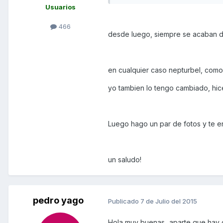
Usuarios
466
desde luego, siempre se acaban du
en cualquier caso nepturbel, como d
yo tambien lo tengo cambiado, hice
Luego hago un par de fotos y te e
un saludo!
pedro yago
Publicado
7 de Julio del 2015
Hola muy buenas...aparte que hay q