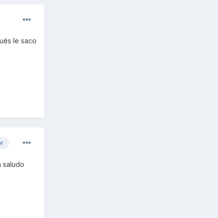
pués le saco
or
n saludo