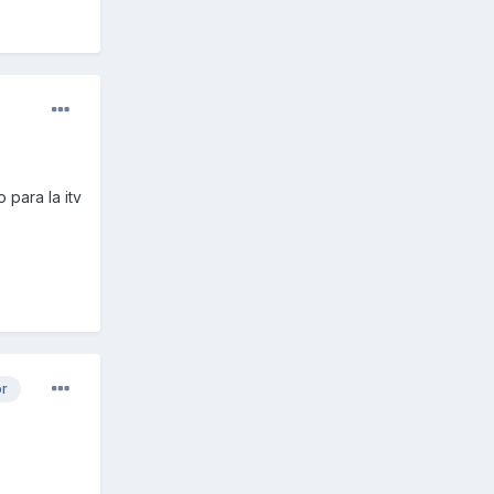
 para la itv
or