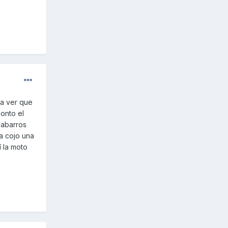
 a ver que
onto el
dabarros
la cojo una
 la moto