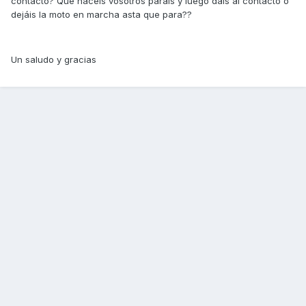
contacto? Que hacéis vosotros paráis y luego dais al contacto o
dejáis la moto en marcha asta que para??
Un saludo y gracias