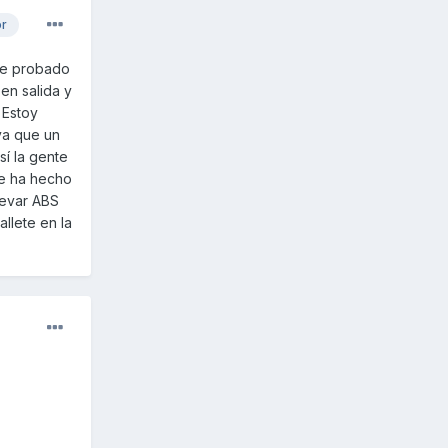
or
 he probado
en salida y
 Estoy
ya que un
sí la gente
me ha hecho
levar ABS
llete en la