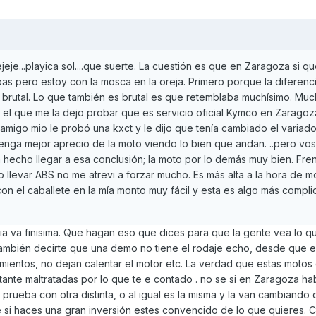
jejeje...playica sol....que suerte. La cuestión es que en Zaragoza si q
s pero estoy con la mosca en la oreja. Primero porque la diferenci
s brutal. Lo que también es brutal es que retemblaba muchísimo. Mu
el que me la dejo probar que es servicio oficial Kymco en Zaragoz
amigo mio le probó una kxct y le dijo que tenía cambiado el variador
 tenga mejor aprecio de la moto viendo lo bien que andan. ..pero vo
a hecho llegar a esa conclusión; la moto por lo demás muy bien. Fr
 llevar ABS no me atrevi a forzar mucho. Es más alta a la hora de m
on el caballete en la mía monto muy fácil y esta es algo más compl
ia va finisima. Que hagan eso que dices para que la gente vea lo q
ambién decirte que una demo no tiene el rodaje echo, desde que e
iramientos, no dejan calentar el motor etc. La verdad que estas motos
nte maltratadas por lo que te e contado . no se si en Zaragoza hab
prueba con otra distinta, o al igual es la misma y la van cambiando 
e si haces una gran inversión estes convencido de lo que quieres. 