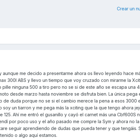
Crear un 
 y aunque me decido a presentarme ahora os llevo leyendo hace m
x 300I ABS y llevo un tiempo que voy cruzado con mirarme la Xciti
ille ninguna 500 a tiro pero no se si de este año se escapa una 40
oto desde marzo hasta noviembre se disfruta bien. La única pega e
go de duda porque no se si el cambio merece la pena a esos 3000 
soy un tiarron y me pega más la xciting que la que tengo ahora jej
 125. Ahí me entró el gusanillo y cayó el carnet más una Cbf600S n
 vendí por poco uso y el año pasado me compre la Sym y ahora no la
ntare seguir aprendiendo de dudas que pueda tener y que tengáis. S
tenido o algo aquí estamos.