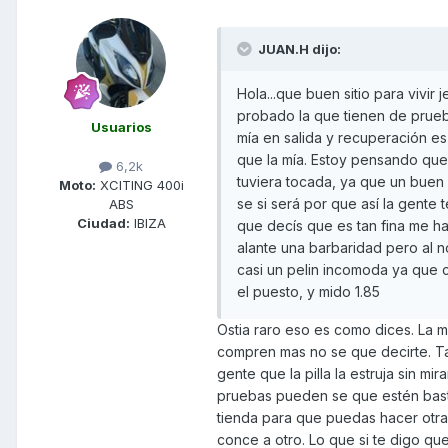
JUAN.H dijo:
Hola...que buen sitio para vivir 
probado la que tienen de prueba
Usuarios
mía en salida y recuperación e
que la mía. Estoy pensando que 
6,2k
tuviera tocada, ya que un buen 
Moto:
XCITING 400i
se si será por que así la gente
ABS
Ciudad:
IBIZA
que decís que es tan fina me h
alante una barbaridad pero al no
casi un pelin incomoda ya que c
el puesto, y mido 1.85
Ostia raro eso es como dices. La m
compren mas no se que decirte. T
gente que la pilla la estruja sin m
pruebas pueden se que estén basta
tienda para que puedas hacer otra 
conce a otro. Lo que si te digo qu