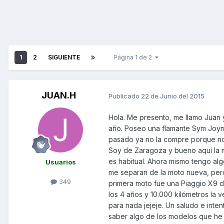
1
2
SIGUIENTE
Página 1 de 2
JUAN.H
Publicado
22 de Junio del 2015
Hola. Me presento, me llamo Juan
año. Poseo una flamante Sym Joyma
pasado ya no la compre porque no p
Soy de Zaragoza y bueno aquí la m
es habitual. Ahora mismo tengo al
Usuarios
me separan de la moto nueva, pero 
349
primera moto fue una Piaggio X9 de
los 4 años y 10.000 kilómetros la
para nada jejeje. Un saludo e inte
saber algo de los modelos que he 