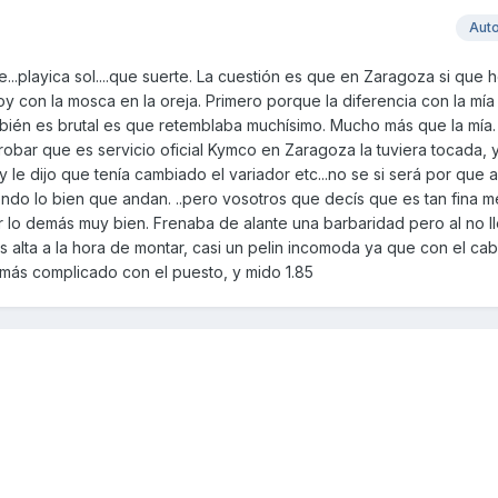
Aut
eje...playica sol....que suerte. La cuestión es que en Zaragoza si que
y con la mosca en la oreja. Primero porque la diferencia con la mía 
mbién es brutal es que retemblaba muchísimo. Mucho más que la mía.
obar que es servicio oficial Kymco en Zaragoza la tuviera tocada, 
le dijo que tenía cambiado el variador etc...no se si será por que a
endo lo bien que andan. ..pero vosotros que decís que es tan fina 
or lo demás muy bien. Frenaba de alante una barbaridad pero al no l
 alta a la hora de montar, casi un pelin incomoda ya que con el caba
 más complicado con el puesto, y mido 1.85