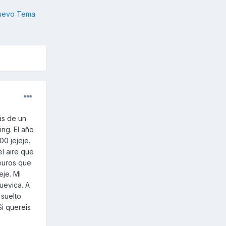
nuevo Tema
ás de un
ng. El año
0 jejeje.
l aire que
euros que
eje. Mi
uevica. A
 suelto
i quereis