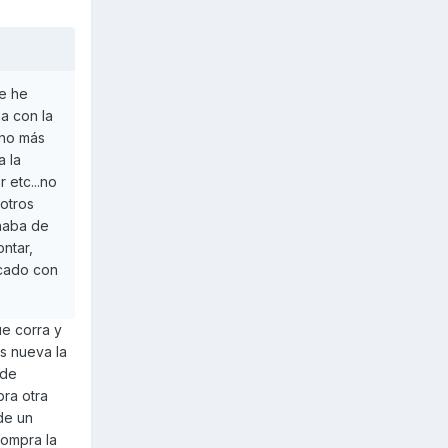
ue he
a con la
cho más
a la
 etc...no
sotros
enaba de
ontar,
icado con
ue corra y
s nueva la
 de
ra otra
de un
Compra la