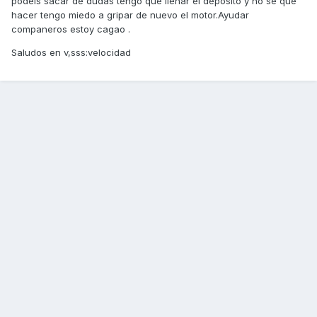
podeis sacar de dudas tengo que llenar el deposito y no se que
hacer tengo miedo a gripar de nuevo el motor.Ayudar
companeros estoy cagao .
Saludos en v,sss:velocidad