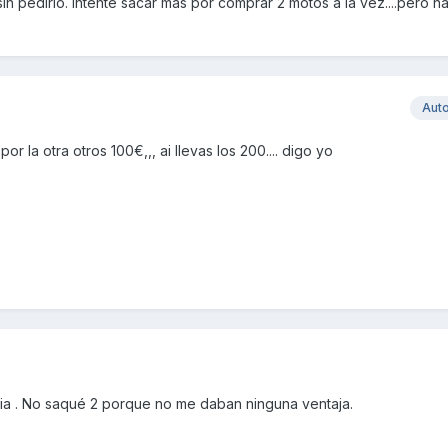
n pedirlo. Intenté sacar mas por comprar 2 motos a la vez....pero na
Aut
r la otra otros 100€,,, ai llevas los 200.... digo yo
ia . No saqué 2 porque no me daban ninguna ventaja.