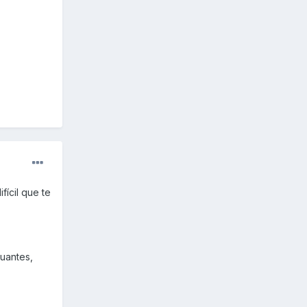
fícil que te
guantes,