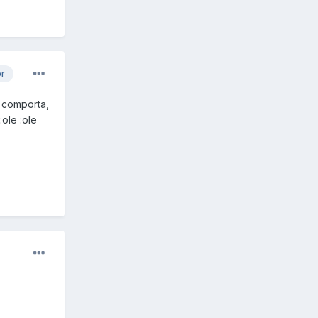
or
e comporta,
ole :ole