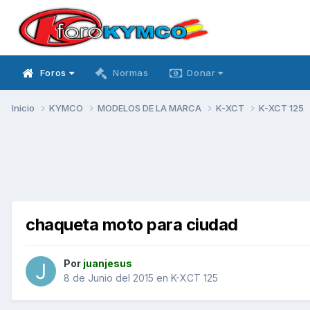
Foros
Normas
Donar
Inicio
KYMCO
MODELOS DE LA MARCA
K-XCT
K-XCT 125
chaqueta moto para ciudad
Por
juanjesus
8 de Junio del 2015
en
K-XCT 125