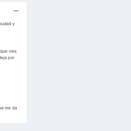
ciudad y
 que veis
deja por
que me da