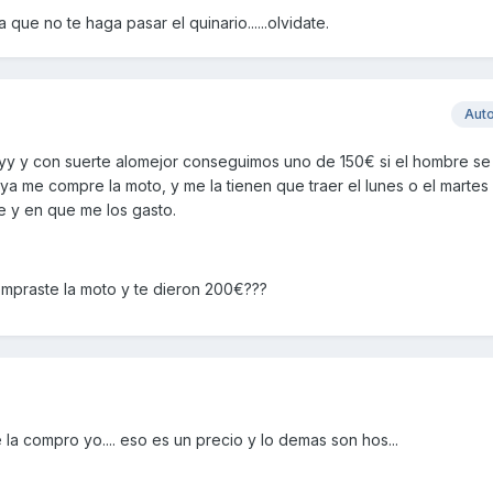
que no te haga pasar el quinario......olvidate.
Aut
y yy y con suerte alomejor conseguimos uno de 150€ si el hombre s
ya me compre la moto, y me la tienen que traer el lunes o el martes :
le y en que me los gasto.
mpraste la moto y te dieron 200€???
te la compro yo.... eso es un precio y lo demas son hos...