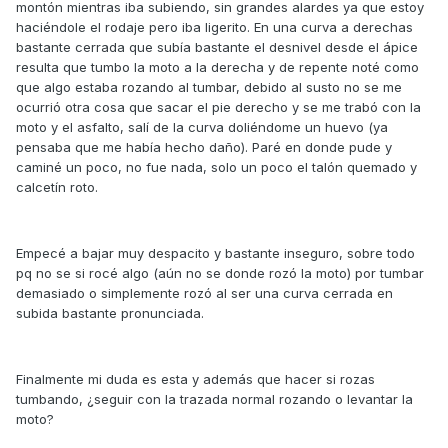
montón mientras iba subiendo, sin grandes alardes ya que estoy
haciéndole el rodaje pero iba ligerito. En una curva a derechas
bastante cerrada que subía bastante el desnivel desde el ápice
resulta que tumbo la moto a la derecha y de repente noté como
que algo estaba rozando al tumbar, debido al susto no se me
ocurrió otra cosa que sacar el pie derecho y se me trabó con la
moto y el asfalto, salí de la curva doliéndome un huevo (ya
pensaba que me había hecho daño). Paré en donde pude y
caminé un poco, no fue nada, solo un poco el talón quemado y
calcetín roto.
Empecé a bajar muy despacito y bastante inseguro, sobre todo
pq no se si rocé algo (aún no se donde rozó la moto) por tumbar
demasiado o simplemente rozó al ser una curva cerrada en
subida bastante pronunciada.
Finalmente mi duda es esta y además que hacer si rozas
tumbando, ¿seguir con la trazada normal rozando o levantar la
moto?