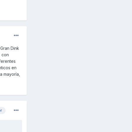
 Gran Dink
, con
ferentes
nticos en
la mayoría,
or