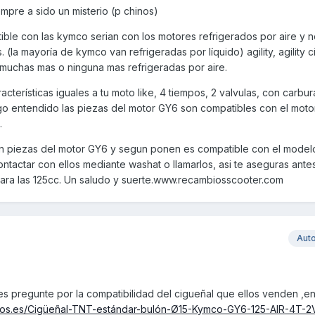
mpre a sido un misterio (p chinos)
ible con las kymco serian con los motores refrigerados por aire y 
(la mayoría de kymco van refrigeradas por líquido) agility, agility cit
 muchas mas o ninguna mas refrigeradas por aire.
racterísticas iguales a tu moto like, 4 tiempos, 2 valvulas, con carbu
ngo entendido las piezas del motor GY6 son compatibles con el moto
.
 piezas del motor GY6 y segun ponen es compatible con el modelo 
actar con ellos mediante washat o llamarlos, asi te aseguras antes
para las 125cc. Un saludo y suerte.www.recambiosscooter.com
Aut
les pregunte por la compatibilidad del cigueñal que ellos venden ,e
ios.es/Cigüeñal-TNT-estándar-bulón-Ø15-Kymco-GY6-125-AIR-4T-2V