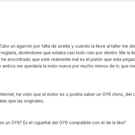
Tubo un agarron por falta de aceite y cuando la lleve al taller me di
eglarla, diciéndome que estaba casi todo roto por dentro. Me la ll
 he encontrado que este realmente mal es el pistón que esta pegad
do ambos me quedaría la moto nueva por mucho menos de lo que m
ternet, he visto que el motor es o podria saber un GY6 chino, del c
as que las originales.
 es un GY6? Es el cigueñal del GY6 compatible con el de la like?