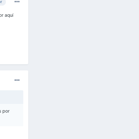
or
or aquí
s por