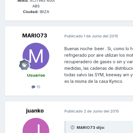
Moto:
XCITING 400i
ABS
Ciudad:
IBIZA
MARIO73
Publicado
1 de Junio del 2015
Buenas noche :beer . Si, como lo ha
refrigerado por aire utilizan los m
recuperadero de gases o sin y vari
medidas, las cadenas de distribuc
todas salvo las SYM, keeway arn y 
Usuarios
es la misma de la casa Kymco.
15
juanko
Publicado
2 de Junio del 2015
MARIO73 dijo: