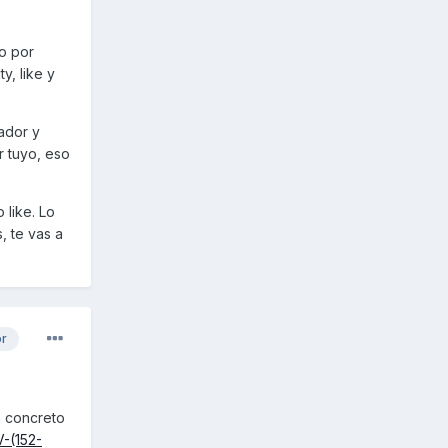
no por
y, like y
rador y
r tuyo, eso
like. Lo
, te vas a
or
n concreto
-(152-