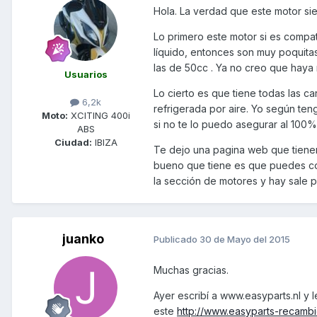
Hola. La verdad que este motor sie
Lo primero este motor si es compat
líquido, entonces son muy poquitas. 
las de 50cc . Ya no creo que haya
Usuarios
Lo cierto es que tiene todas las ca
6,2k
refrigerada por aire. Yo según te
Moto:
XCITING 400i
si no te lo puedo asegurar al 100%
ABS
Ciudad:
IBIZA
Te dejo una pagina web que tienen
bueno que tiene es que puedes cont
la sección de motores y hay sale 
juanko
Publicado
30 de Mayo del 2015
Muchas gracias.
Ayer escribí a www.easyparts.nl y 
este
http://www.easyparts-recamb