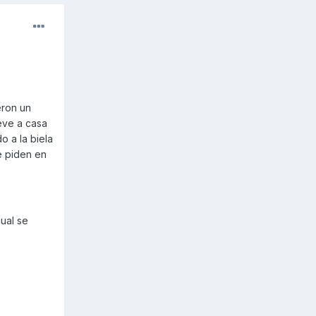
eron un
eve a casa
o a la biela
e piden en
ual se