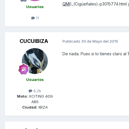
QMI
)_(Cigüeñales)-p3015774.html 
Usuarios
11
CUCUIBIZA
Publicado
30 de Mayo del 2015
De nada. Pues si lo tienes claro al
Usuarios
6,2k
Moto:
XCITING 400i
ABS
Ciudad:
IBIZA