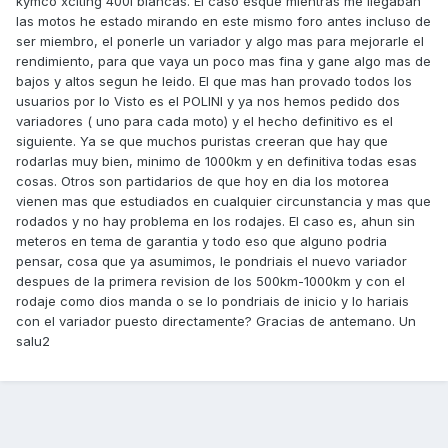
kymco xciting 400i blancas. El caso esque mientras me llegaban
las motos he estado mirando en este mismo foro antes incluso de
ser miembro, el ponerle un variador y algo mas para mejorarle el
rendimiento, para que vaya un poco mas fina y gane algo mas de
bajos y altos segun he leido. El que mas han provado todos los
usuarios por lo Visto es el POLINI y ya nos hemos pedido dos
variadores ( uno para cada moto) y el hecho definitivo es el
siguiente. Ya se que muchos puristas creeran que hay que
rodarlas muy bien, minimo de 1000km y en definitiva todas esas
cosas. Otros son partidarios de que hoy en dia los motorea
vienen mas que estudiados en cualquier circunstancia y mas que
rodados y no hay problema en los rodajes. El caso es, ahun sin
meteros en tema de garantia y todo eso que alguno podria
pensar, cosa que ya asumimos, le pondriais el nuevo variador
despues de la primera revision de los 500km-1000km y con el
rodaje como dios manda o se lo pondriais de inicio y lo hariais
con el variador puesto directamente? Gracias de antemano. Un
salu2