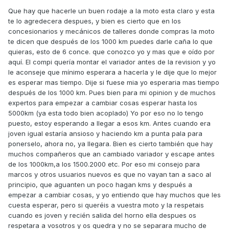
Que hay que hacerle un buen rodaje a la moto esta claro y esta
te lo agredecera despues, y bien es cierto que en los
concesionarios y mecánicos de talleres donde compras la moto
te dicen que después de los 1000 km puedes darle caña lo que
quieras, esto de 6 conce. que conozco yo y mas que e oído por
aquí. El compi quería montar el variador antes de la revision y yo
le aconseje que mínimo esperara a hacerla y le dije que lo mejor
es esperar mas tiempo. Dije si fuese mia yo esperaria mas tiempo
después de los 1000 km. Pues bien para mi opinion y de muchos
expertos para empezar a cambiar cosas esperar hasta los
5000km (ya esta todo bien acoplado) Yo por eso no lo tengo
puesto, estoy esperando a llegar a esos km. Antes cuando era
joven igual estaría ansioso y haciendo km a punta pala para
ponerselo, ahora no, ya llegara. Bien es cierto también que hay
muchos compañeros que an cambiado variador y escape antes
de los 1000km,a los 1500.2000 etc. Por eso mi consejo para
marcos y otros usuarios nuevos es que no vayan tan a saco al
principio, que aguanten un poco hagan kms y después a
empezar a cambiar cosas, y yo entiendo que hay muchos que les
cuesta esperar, pero si queréis a vuestra moto y la respetais
cuando es joven y recién salida del horno ella despues os
respetara a vosotros y os quedra y no se separara mucho de