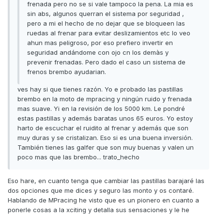
frenada pero no se si vale tampoco la pena. La mia es
sin abs, algunos querran el sistema por seguridad ,
pero a mi el hecho de no dejar que se bloqueen las
ruedas al frenar para evitar deslizamientos etc lo veo
ahun mas peligroso, por eso prefiero invertir en
seguridad andándome con ojo cn los demàs y
prevenir frenadas. Pero dado el caso un sistema de
frenos brembo ayudarian.
ves hay si que tienes razón. Yo e probado las pastillas
brembo en la moto de mpracing y ningún ruido y frenada
mas suave. Yi en la revisión de los 5000 km. Le pondré
estas pastillas y además baratas unos 65 euros. Yo estoy
harto de escuchar el ruidito al frenar y además que son
muy duras y se cristalizan. Eso si es una buena inversión.
También tienes las galfer que son muy buenas y valen un
poco mas que las brembo... trato_hecho
Eso hare, en cuanto tenga que cambiar las pastillas barajaré las
dos opciones que me dices y seguro las monto y os contaré.
Hablando de MPracing he visto que es un pionero en cuanto a
ponerle cosas a la xciting y detalla sus sensaciones y le he