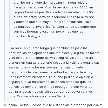
brembo en la moto de mpracing y ningún ruido y
frenada mas suave. Yi en la revisión de los 5000 km.
Le pondré estas pastillas y además baratas unos 65
euros. Yo estoy harto de escuchar el ruidito al frenar
y además que son muy duras y se cristalizan. Eso si
es una buena inversión. También tienes las galfer que
son muy buenas y valen un poco mas que las
brembo... trato_hecho
Eso hare, en cuanto tenga que cambiar las pastillas
barajaré las dos opciones que me dices y seguro las monto
y os contaré. Hablando de MPracing he visto que es un
pionero en cuanto a ponerle cosas a la xciting y detalla sus
sensaciones y le he enviado un mensaje privado
preguntandole precisamente sobre los frenos, la ecu y
unos intercomunicadores. Es bueno pedirle la opinion a
alguien que ya ha provado las cosas antes de que los
demas las compremos pk hay poca gente con valor de
comprar cosas nuevas sin saber por donde van a ir los
tiros. Gracias x todo colega. un Salu2
ok compi. Yo las 3 cosas que te e dicho las e probado por eso te