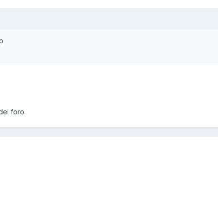
yo
el foro.