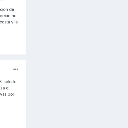
ación de
precio no
costa y la
i solo te
nza el
evas por