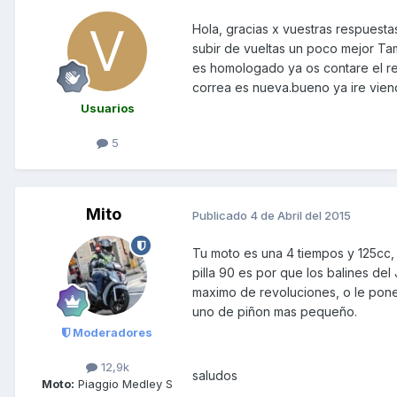
Hola, gracias x vuestras respuesta
subir de vueltas un poco mejor T
es homologado ya os contare el resu
correa es nueva.bueno ya ire viend
Usuarios
5
Mito
Publicado
4 de Abril del 2015
Tu moto es una 4 tiempos y 125cc, 
pilla 90 es por que los balines del
maximo de revoluciones, o le pones
uno de piñon mas pequeño.
Moderadores
12,9k
saludos
Moto:
Piaggio Medley S