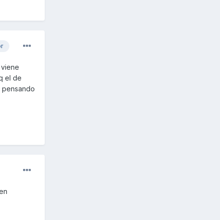
or
 viene
q el de
go pensando
 en