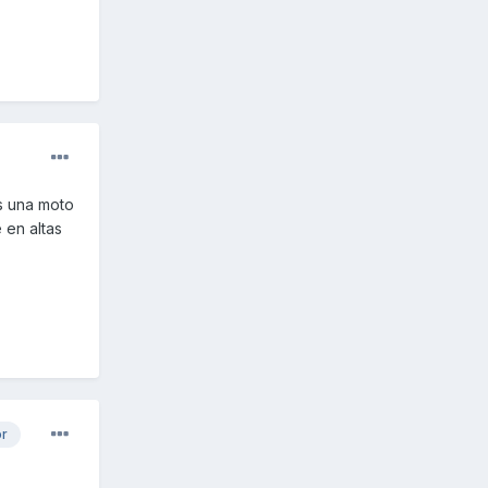
s una moto
 en altas
or