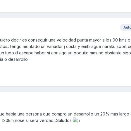
Aut
 quiero decir es conseguir una velocidad punta mayor a los 90 kms q
otos.. tengo montado un variador j costa y embrague naraku sport x
 un tubo d escape.haber si consigo un poquito mas no obstante si
ia o desarrollo
 que habia una persona que compro un desarrollo un 20% mas largo
os 120km,nose si sera verdad...Saludos