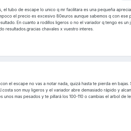
s, el tubo de escape lo unico q mr facilitara es una pequeña apreci
ampoco el precio es excesivo 80euros aunque sabemos q con ese 
ltado. En cuanto a rodillos ligeros o no el variador q tengo es un j
o resultados.gracias chavales x vuestro interes.
con el escape no vas a notar nada, quizá hasta te pierda en bajas. S
 J.costa son muy ligeros y el variador abre demasiado rápido y alca
 unos mas pesados y te pillará los 100-110 o cambias el arbol de l