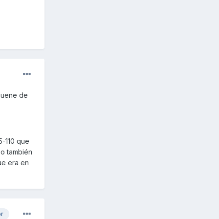
 suene de
5-110 que
 o también
ue era en
or