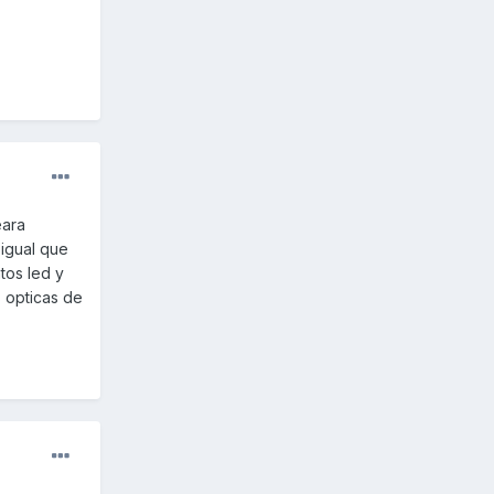
eara
 igual que
tos led y
s opticas de