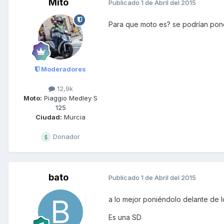
Mito
Publicado
1 de Abril del 2015
Para que moto es? se podrían poner
Moderadores
12,9k
Moto:
Piaggio Medley S
125
Ciudad:
Murcia
Donador
bato
Publicado
1 de Abril del 2015
a lo mejor poniéndolo delante de lo
Es una SD