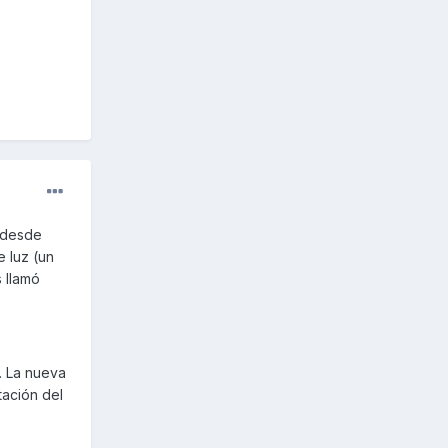
 desde
e luz (un
s llamó
. La nueva
tación del