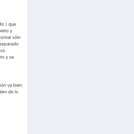
llo ) que
pleto y
normal sólo
r separado
ios
to y se
ión va bien
alen de lo