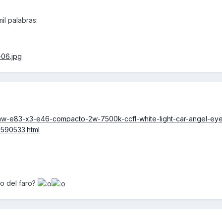
l palabras:
mw-e83-x3-e46-compacto-2w-7500k-ccfl-white-light-car-angel-eye
590533.html
o del faro?