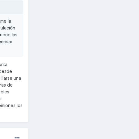
 me la
culación
bueno las
pensar
unta
 desde
llarse una
aras de
reles
d
iniones los