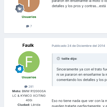
pararon en enseñarme la moto o lo
detalles y los pros y contras....est
Usuarios
7
Faulk
Publicado
24 de Diciembre del 2014
toille dijo:
Sinceramente ya con el trato f
ni se pararon en enseñarme la m
Usuarios
comentando los detalles y los pr
281
Moto:
BMW R1200GSA
LC & KYMCO XCITING
400i
Eso no tiene nada que ver con la 
Ciudad:
Lérida
pueden tratarte perfectamente, y e