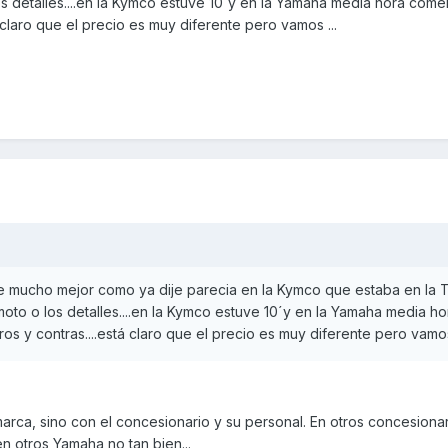
s detalles....en la Kymco estuve 10´y en la Yamaha media hora come
á claro que el precio es muy diferente pero vamos ...
ue mucho mejor como ya dije parecia en la Kymco que estaba en la 
oto o los detalles....en la Kymco estuve 10´y en la Yamaha media ho
os y contras....está claro que el precio es muy diferente pero vamos 
marca, sino con el concesionario y su personal. En otros concesion
n otros Yamaha no tan bien...