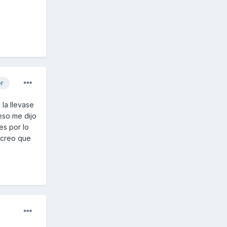
or
 la llevase
eso me dijo
es por lo
.creo que