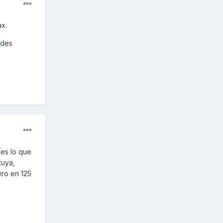
ax.
edes
 es lo que
tuya,
ero en 125