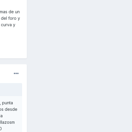
 mas de un
 del foro y
 curva y
, punta
tos desde
ra
illazosm
0