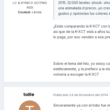
2015...12.000 lereles :shock: :
LC & KYMCO XCITING
400i
una animalada d precio...yo cre
Ciudad:
Lérida
gustos y opiniones los colores
¿Estás comparando la K-XCT con la
así que de la K-XCT está a años lu
lo paga, por eso venden a ese pre
Sobre el tema del hilo, yo estoy 
estéticamente, y la prefiero a la m
volvería a escoger la K-XCT
toille
Publicado
24 de Diciembre del 2014
Sinceramente ya con el trato fue 