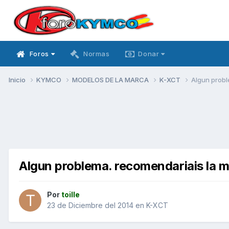
Foros
Normas
Donar
Inicio
KYMCO
MODELOS DE LA MARCA
K-XCT
Algun probl
Algun problema. recomendariais la 
Por
toille
23 de Diciembre del 2014
en
K-XCT