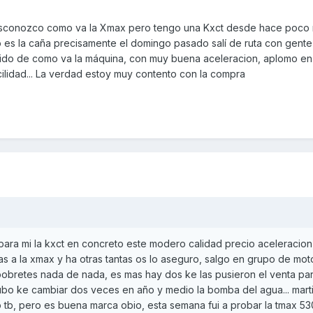
sconozco como va la Xmax pero tengo una Kxct desde hace poco
o es la caña precisamente el domingo pasado salí de ruta con gente
ndido de como va la máquina, con muy buena aceleracion, aplomo en
ilidad... La verdad estoy muy contento con la compra
para mi la kxct en concreto este modero calidad precio aceleracion
das a la xmax y ha otras tantas os lo aseguro, salgo en grupo de mo
bretes nada de nada, es mas hay dos ke las pusieron el venta pa
 tubo ke cambiar dos veces en año y medio la bomba del agua... mart
 tb, pero es buena marca obio, esta semana fui a probar la tmax 53