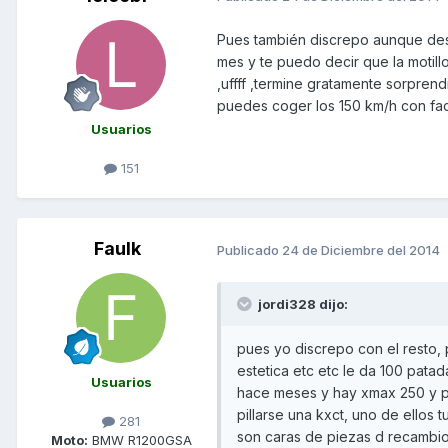
Pues también discrepo aunque de
mes y te puedo decir que la motill
,uffff ,termine gratamente sorpre
puedes coger los 150 km/h con fac
Usuarios
151
Faulk
Publicado
24 de Diciembre del 2014
jordi328 dijo:
pues yo discrepo con el resto, 
estetica etc etc le da 100 pata
Usuarios
hace meses y hay xmax 250 y po
pillarse una kxct, uno de ellos
281
son caras de piezas d recambio
Moto:
BMW R1200GSA