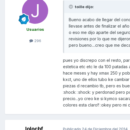
toille dijo:
Bueno acabo de llegar del conces
llevase antes de finalizar el a
Usuarios
o eso me dijo aparte del seguro
revisiones por lo que me dijer
296
pero bueno....creo que me deca
pues yo discrepo con el resto, par
estetica etc etc le da 100 patadas
hace meses y hay xmax 250 y pobre
kxct, uno de ellos tubo ke cambiar
piezas d recambio tb, pero es buen
:shock: :shock: y perdonad pero po
precio...yo creo ke si kymco sacar
colores esta claro!! :okey pero m
lolocbf
Publicado
24 de Diciembre del 2014