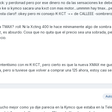
shock: y perdonad pero por ese dinero no da las sensaciones ke deber
o ke si kymco sacara una kxct con mas motor....ummmm hay tmax....p
 esta claro!! :okey pero mi consejo K-XCT ·== de CALLEEE -sombrer
 TMAX? :roll: Ni la Xcting 400 le hace mínimamente algo de sombra
z, es absurdo. Cosa que no quita que el precio sea una sobrada, pe
cio.
contentísimo con mi K-XCT, pero cierto es que la nueva XMAX me gu
ía, pero si tuviese que volver a comprar una 125 ahora, estoy casi 
Aut
mucho mejor como ya dije parecia en la Kymco que estaba en la Tele