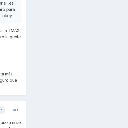
ia....es
ero para
o :okey
 a la TMAX,
ro la gente
sta más
seguro que
or
pizza ni se