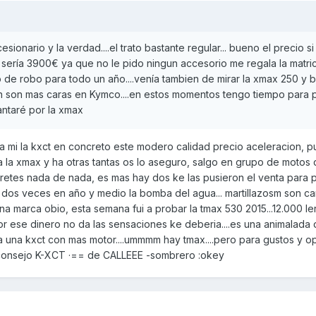
ionario y la verdad....el trato bastante regular... bueno el precio si
ño sería 3900€ ya que no le pido ningun accesorio me regala la matri
 de robo para todo un año....venía tambien de mirar la xmax 250 y 
on son mas caras en Kymco....en estos momentos tengo tiempo para 
ntaré por la xmax
a mi la kxct en concreto este modero calidad precio aceleracion, p
 a la xmax y ha otras tantas os lo aseguro, salgo en grupo de motos
tes nada de nada, es mas hay dos ke las pusieron el venta para pi
 dos veces en año y medio la bomba del agua... martillazosm son c
a marca obio, esta semana fui a probar la tmax 530 2015...12.000 le
r ese dinero no da las sensaciones ke deberia....es una animalada 
a una kxct con mas motor....ummmm hay tmax....pero para gustos y op
i consejo K-XCT ·== de CALLEEE -sombrero :okey