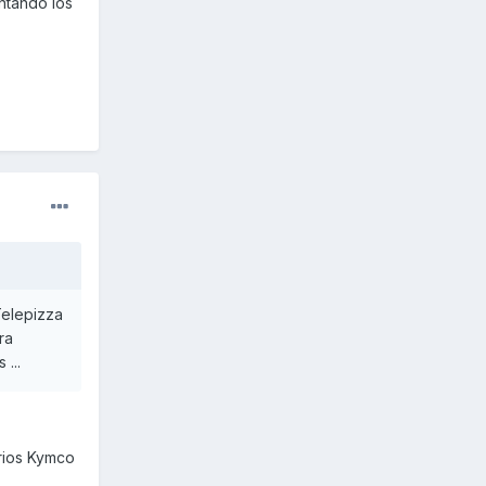
ntando los
Telepizza
ra
...
arios Kymco