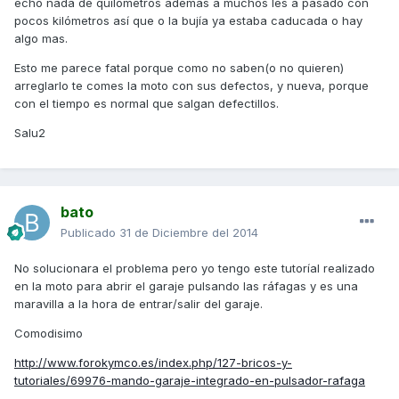
echo nada de quilómetros además a muchos les a pasado con
pocos kilómetros así que o la bujía ya estaba caducada o hay
algo mas.
Esto me parece fatal porque como no saben(o no quieren)
arreglarlo te comes la moto con sus defectos, y nueva, porque
con el tiempo es normal que salgan defectillos.
Salu2
bato
Publicado
31 de Diciembre del 2014
No solucionara el problema pero yo tengo este tutoríal realizado
en la moto para abrir el garaje pulsando las ráfagas y es una
maravilla a la hora de entrar/salir del garaje.
Comodisimo
http://www.forokymco.es/index.php/127-bricos-y-
tutoriales/69976-mando-garaje-integrado-en-pulsador-rafaga