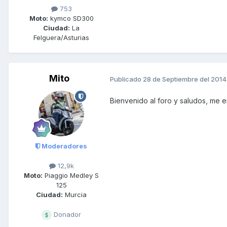
753
Moto:
kymco SD300
Ciudad:
La
Felguera/Asturias
Mito
Publicado
28 de Septiembre del 2014
Bienvenido al foro y saludos, me 
Moderadores
12,9k
Moto:
Piaggio Medley S
125
Ciudad:
Murcia
Donador