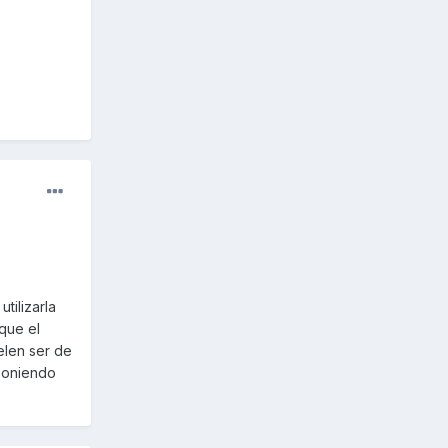
tilizarla
que el
elen ser de
poniendo