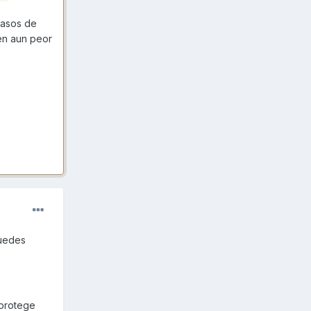
pasos de
ven aun peor
puedes
 protege