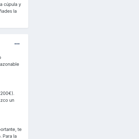
La cúpula y
ñades la
o
razonable
 200€).
ezco un
ortante, te
. Para la