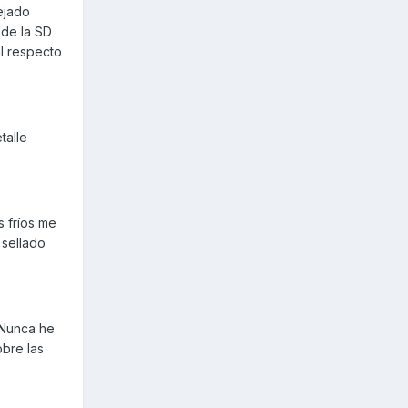
ejado
 de la SD
al respecto
talle
s fríos me
 sellado
 Nunca he
obre las