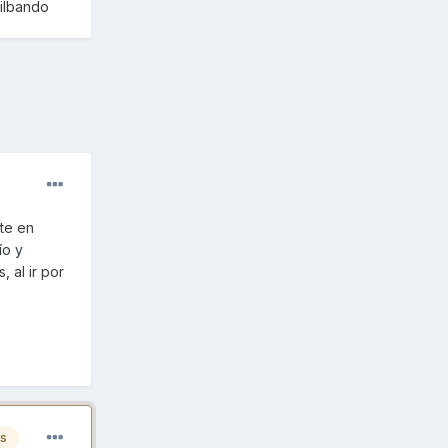
silbando
te en
ío y
 al ir por
es