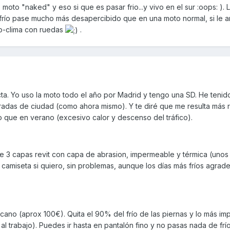
moto "naked" y eso si que es pasar frio...y vivo en el sur :oops: ). 
frío pase mucho más desapercibido que en una moto normal, si le a
ro-clima con ruedas
.
a. Yo uso la moto todo el año por Madrid y tengo una SD. He tenid
as de ciudad (como ahora mismo). Y te diré que me resulta más 
o que en verano (excesivo calor y descenso del tráfico).
 3 capas revit con capa de abrasion, impermeable y térmica (unos
camiseta si quiero, sin problemas, aunque los días más fríos agrad
cano (aprox 100€). Quita el 90% del frío de las piernas y lo más imp
 al trabajo). Puedes ir hasta en pantalón fino y no pasas nada de frío