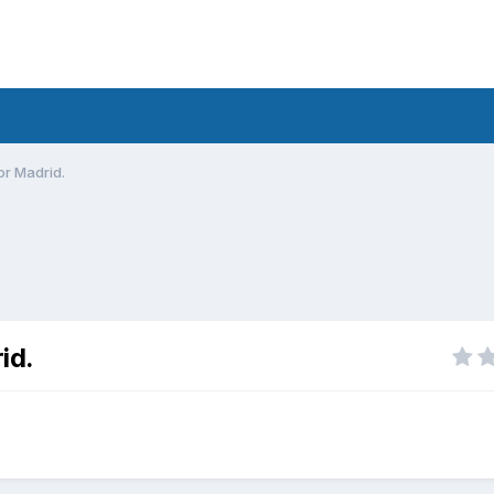
or Madrid.
id.