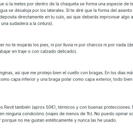
 que si la metes por dentro de la chaqueta se forma una especie de t
ua se desaloja por los laterales. Sí te diré que la forma del asiento
deposita directamente en tu culo, asi que deberás improvisar algo 
 una sudadera a la cintura).
r no te mojarás los pies, ni por lluvia ni por charcos ni por nada (de
abajar en traje o con calzado delicado).
nginas, asi que me protejo bien el cuello con bragas. En los dias má
como capa inferior y una braga polar como capa exterior, todo bien
es Revit también (aprox 50€), térmicos y con buenas protecciones.
s en ninguna condicióno (viajes de menos de 1h). No puedo opinar s
ar porque no me gustan estéticamente y nunca las he usado.