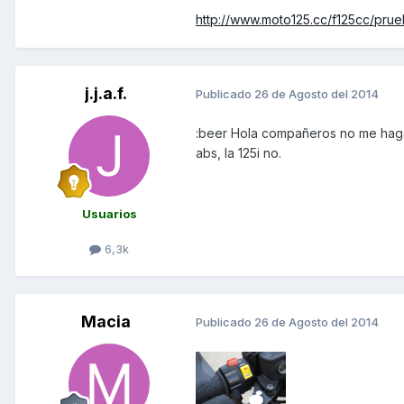
http://www.moto125.cc/f125cc/pru
j.j.a.f.
Publicado
26 de Agosto del 2014
:beer Hola compañeros no me haga
abs, la 125i no.
Usuarios
6,3k
Macia
Publicado
26 de Agosto del 2014