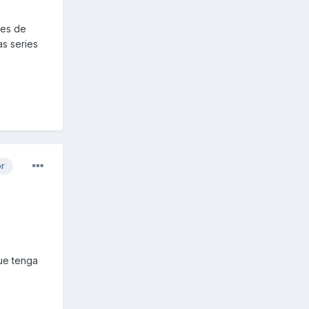
tes de
as series
or
que tenga