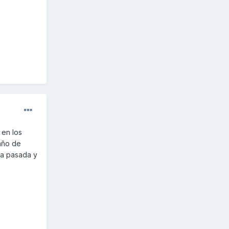
 en los
año de
na pasada y