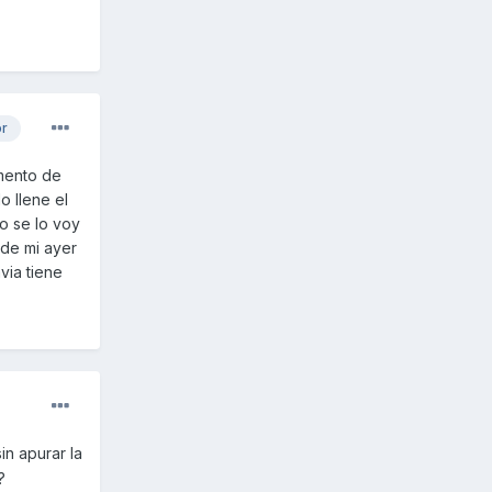
or
mento de
o llene el
o se lo voy
 de mi ayer
via tiene
sin apurar la
?