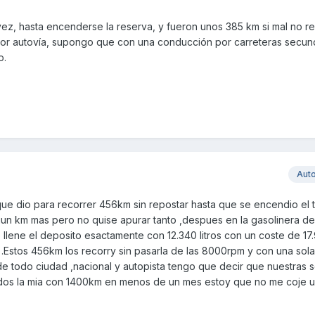
vez, hasta encenderse la reserva, y fueron unos 385 km si mal no r
or autovía, supongo que con una conducción por carreteras secund
o.
Aut
nque dio para recorrer 456km sin repostar hasta que se encendio el 
lgun km mas pero no quise apurar tanto ,despues en la gasolinera de
lene el deposito esactamente con 12.340 litros con un coste de 17
.Estos 456km los recorry sin pasarla de las 8000rpm y con una sol
 todo ciudad ,nacional y autopista tengo que decir que nuestras 
idos la mia con 1400km en menos de un mes estoy que no me coje u