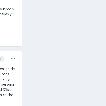
ecuerdo y
arias y
or
testigo de
l prica
.98E ,yo
a persona
sd 125cc
n chicho