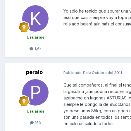
Yo sólo he tenido que apurar una 
eso que casi siempre voy a tope p
relajado bajará aún más el consum
Usuarios
1,6k
peralo
Publicado
11 de Octubre del 2011
Que tal compañeros, al final el ta
la gasolina ,aun podria recorrer a
azabache en lugones ASTURIAS le l
siempre le pongo la de 98octanos 
yo peso unos 85kg, con un poco de
Usuarios
son una pasada en todos los sent
163
en culo un saludo a todos