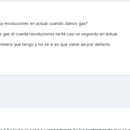
nta revoluciones en actuar cuando damos gas?
 gas el cuanta revoluciones tarda casi un segundo en actuar.
rimera que tengo y no se si es que viene asi por defecto
o k he leido, le pasa a varios ademas de los problemas de que se c