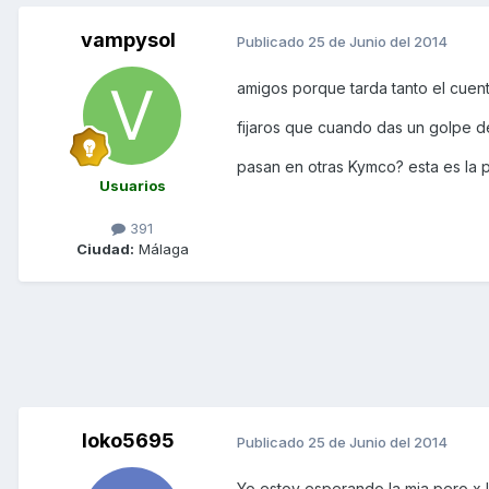
vampysol
Publicado
25 de Junio del 2014
amigos porque tarda tanto el cue
fijaros que cuando das un golpe de
pasan en otras Kymco? esta es la p
Usuarios
391
Ciudad:
Málaga
loko5695
Publicado
25 de Junio del 2014
Yo estoy esperando la mia pero x l