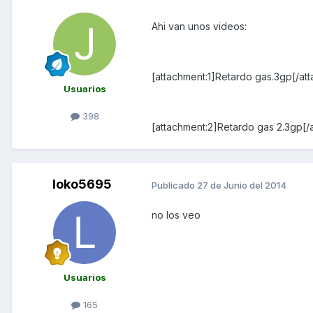
Ahi van unos videos:
[attachment:1]Retardo gas.3gp[/at
Usuarios
398
[attachment:2]Retardo gas 2.3gp[/
loko5695
Publicado
27 de Junio del 2014
no los veo
Usuarios
165