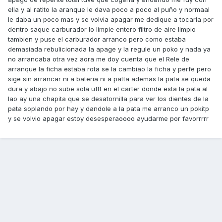
ella y al ratito la aranque le dava poco a poco al puño y normaal
le daba un poco mas y se volvia apagar me dedique a tocarla por
dentro saque carburador lo limpie entero filtro de aire limpio
tambien y puse el carburador arranco pero como estaba
demasiada rebulicionada la apage y la regule un poko y nada ya
no arrancaba otra vez aora me doy cuenta que el Rele de
arranque la ficha estaba rota se la cambiao la ficha y perfe pero
sige sin arrancar ni a bateria ni a patta ademas la pata se queda
dura y abajo no sube sola ufff en el carter donde esta la pata al
lao ay una chapita que se desatornilla para ver los dientes de la
pata soplando por hay y dandole a la pata me arranco un pokitp
y se volvio apagar estoy desesperaoooo ayudarme por favorrrrr