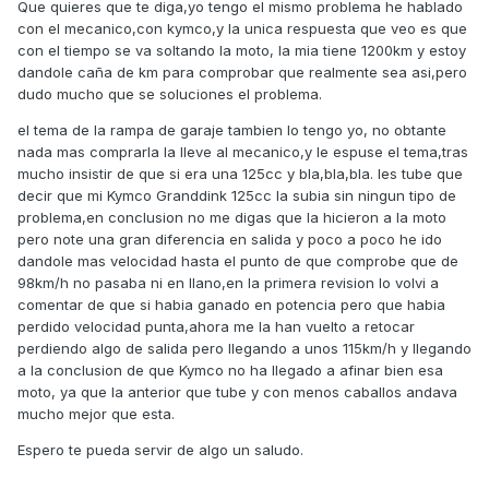
Que quieres que te diga,yo tengo el mismo problema he hablado
con el mecanico,con kymco,y la unica respuesta que veo es que
con el tiempo se va soltando la moto, la mia tiene 1200km y estoy
dandole caña de km para comprobar que realmente sea asi,pero
dudo mucho que se soluciones el problema.
el tema de la rampa de garaje tambien lo tengo yo, no obtante
nada mas comprarla la lleve al mecanico,y le espuse el tema,tras
mucho insistir de que si era una 125cc y bla,bla,bla. les tube que
decir que mi Kymco Granddink 125cc la subia sin ningun tipo de
problema,en conclusion no me digas que la hicieron a la moto
pero note una gran diferencia en salida y poco a poco he ido
dandole mas velocidad hasta el punto de que comprobe que de
98km/h no pasaba ni en llano,en la primera revision lo volvi a
comentar de que si habia ganado en potencia pero que habia
perdido velocidad punta,ahora me la han vuelto a retocar
perdiendo algo de salida pero llegando a unos 115km/h y llegando
a la conclusion de que Kymco no ha llegado a afinar bien esa
moto, ya que la anterior que tube y con menos caballos andava
mucho mejor que esta.
Espero te pueda servir de algo un saludo.