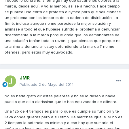
Tooodo lo contrario, si en algo hay que sacarle los colores a la
marca, desde aquí, y yo al menos, así se a hecho. Hace tiempo
se publico una carta de protesta a Kymco para que solucionase
un problema con los tensores de la cadena de distribución. La
firmé, incluso aunque no me pareciese la mejor solución y
animase a todo el que hubiese sufrido el problema a denunciar
directamente a la marca porque creía que los demandantes de
una solución tenían toda la razón. ¿ que piensas que porque no
te animo a denunciar estoy defendiendo a la marca ? no me
ofendes, pero estás muy equivocado.
JMR
Publicado
2 de Mayo del 2014
No es nada grato oir estas palabras y no se lo deseo a nadie
puesto que esta clarissimo que te has equivocado de cilindra.
Una 125 de 4 tiempos es para lo que es cumple su funcion y te
lleva donde quieras pero a su ritmo. De marchas igual e. Si no es
2 tiempos la potencia es minima y a eso hay que sumarle el
coñazo de leyes que hacen que cada vez salgan mas capadas,