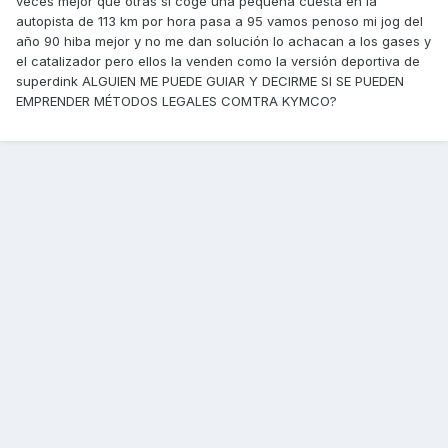
veces mejor que otras si coge una pequeña cuesta en la
autopista de 113 km por hora pasa a 95 vamos penoso mi jog del
año 90 hiba mejor y no me dan solución lo achacan a los gases y
el catalizador pero ellos la venden como la versión deportiva de
superdink ALGUIEN ME PUEDE GUIAR Y DECIRME SI SE PUEDEN
EMPRENDER MÉTODOS LEGALES COMTRA KYMCO?