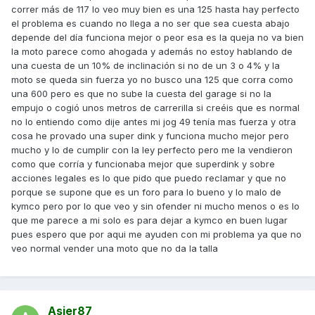
correr más de 117 lo veo muy bien es una 125 hasta hay perfecto
el problema es cuando no llega a no ser que sea cuesta abajo
depende del día funciona mejor o peor esa es la queja no va bien
la moto parece como ahogada y además no estoy hablando de
una cuesta de un 10% de inclinación si no de un 3 o 4% y la
moto se queda sin fuerza yo no busco una 125 que corra como
una 600 pero es que no sube la cuesta del garage si no la
empujo o cogió unos metros de carrerilla si creéis que es normal
no lo entiendo como dije antes mi jog 49 tenía mas fuerza y otra
cosa he provado una super dink y funciona mucho mejor pero
mucho y lo de cumplir con la ley perfecto pero me la vendieron
como que corría y funcionaba mejor que superdink y sobre
acciones legales es lo que pido que puedo reclamar y que no
porque se supone que es un foro para lo bueno y lo malo de
kymco pero por lo que veo y sin ofender ni mucho menos o es lo
que me parece a mi solo es para dejar a kymco en buen lugar
pues espero que por aqui me ayuden con mi problema ya que no
veo normal vender una moto que no da la talla
Asier87