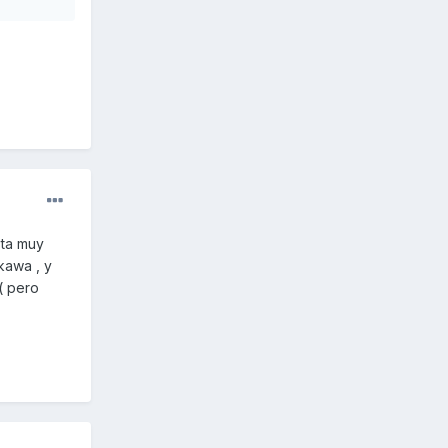
sta muy
kawa , y
( pero