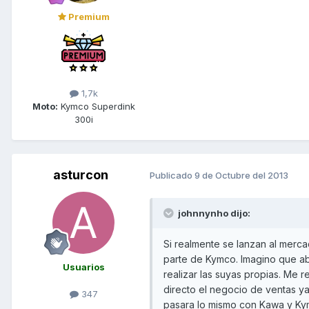
Premium
1,7k
Moto:
Kymco Superdink
300i
asturcon
Publicado
9 de Octubre del 2013
johnnynho dijo:
Si realmente se lanzan al merca
parte de Kymco. Imagino que a
Usuarios
realizar las suyas propias. Me r
directo el negocio de ventas y
347
pasara lo mismo con Kawa y Ky