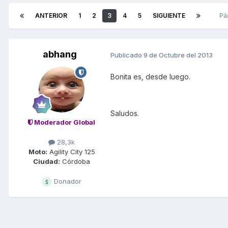
ANTERIOR
1
2
3
4
5
SIGUIENTE
Pá
abhang
Publicado
9 de Octubre del 2013
Bonita es, desde luego.
Saludos.
Moderador Global
28,3k
Moto:
Agility City 125
Ciudad:
Córdoba
Donador