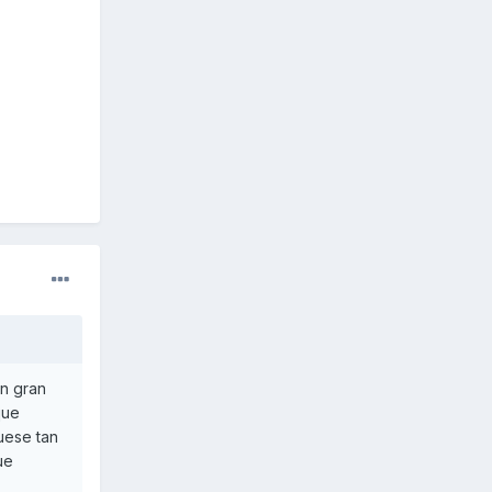
on gran
que
fuese tan
ue