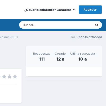
Registrar
¿Usuario existente? Conectar
wasaki J300
Toda la actividad
Respuestas
Creado
Última respuesta
111
12 a
10 a