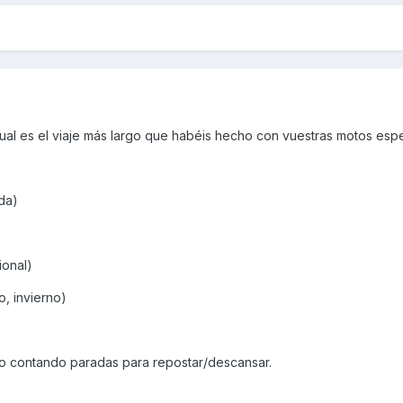
ual es el viaje más largo que habéis hecho con vuestras motos esp
ada)
ional)
o, invierno)
to contando paradas para repostar/descansar.