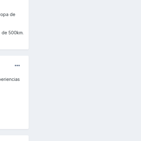
 ropa de
s de 500km.
periencias