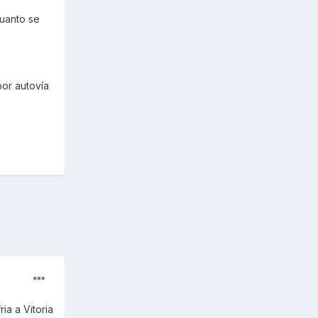
uanto se
por autovía
ia a Vitoria